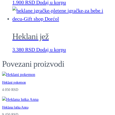
t
1.900
RSD
Dodaj u korpu
y
Heklani jež
3.380
RSD
Dodaj u korpu
Povezani proizvodi
Heklani pokemon
4.050
RSD
Heklana lutka Anna
9.450
RSD