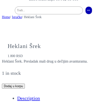
Pretraga
👀
Home
/
Igračke
/ Heklani Šrek
Heklani Šrek
1.800
RSD
Heklani Šrek. Presladak mali drug u dečijim avanturama.
1 in stock
H
Dodaj u korpu
e
Description
k