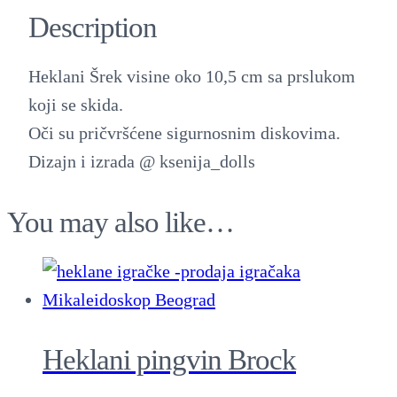
l
Description
a
n
Heklani Šrek visine oko 10,5 cm sa prslukom
i
koji se skida.
Š
Oči su pričvršćene sigurnosnim diskovima.
r
Dizajn i izrada @ ksenija_dolls
e
k
You may also like…
q
u
a
n
t
Heklani pingvin Brock
i