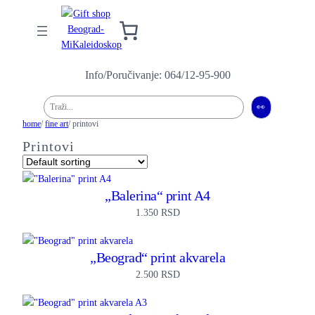
Info/Poručivanje: 064/12-95-900
Pretraga
👀
home
/
fine art
/ printovi
Printovi
„Balerina“ print A4
1.350
RSD
„Beograd“ print akvarela
2.500
RSD