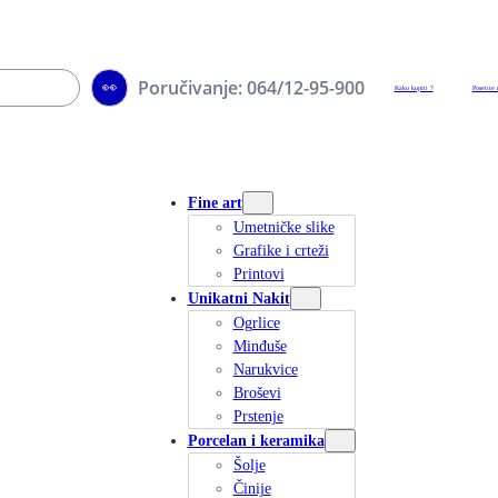
Poručivanje: 064/12-95-900
👀
Kako kupiti ?
Posetite 
Fine art
Umetničke slike
Grafike i crteži
Printovi
Unikatni Nakit
Ogrlice
Minđuše
Narukvice
Broševi
Prstenje
Porcelan i keramika
Šolje
Činije