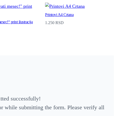
Printovi A4 Crtana
sec!“ print ilustracija
1.250
RSD
ted successfully!
 while submitting the form. Please verify all