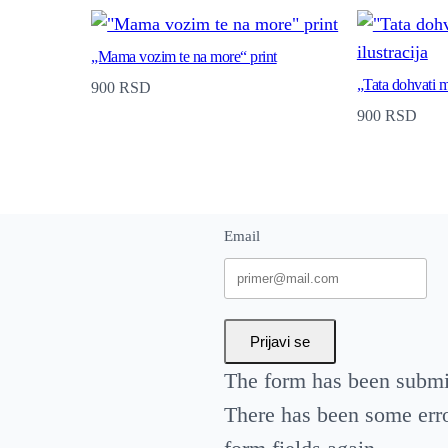
l
j
„Mama vozim te na more“ print
„Tata dohvati me
900
RSD
e
900
RSD
"
A
4
f
Email
o
r
m
Prijavi se
a
The form has been submit
t
There has been some error
a