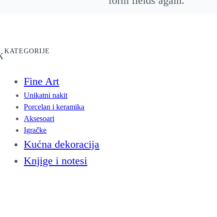
form fields again.
q
u
a
KATEGORIJE
k
n
t
Fine Art
i
Unikatni nakit
t
Porcelan i keramika
Aksesoari
y
Igračke
Kućna dekoracija
Knjige i notesi