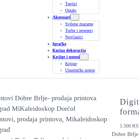
Tanjiri
Ostalo
Aksesoari
Svilene marame
Torbe i neseseri
Novčanici
Igračke
Kućna dekoracija
Knjige i notesi
Knjige
Umetnički notesi
Digi
form
1.500
RS
Dobre Brlje