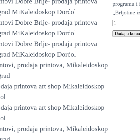
programu i i
„Brljotine i
D
i
Dodaj u korpu
g
i
t
a
l
n
i
p
r
i