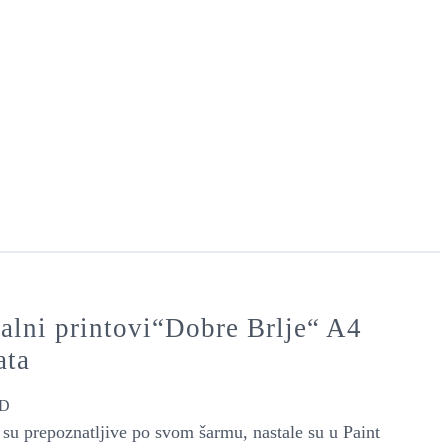
talni printovi“Dobre Brlje“ A4
ata
D
 su prepoznatljive po svom šarmu, nastale su u Paint