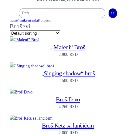
Pretraga
👀
home
/
unikatni nakit
/ broševi
Broševi
„Maleni“ Broš
2.900
RSD
„Singing shadow“ broš
2.500
RSD
Broš Drvo
4.260
RSD
Broš Ketz sa lančićem
2.800
RSD