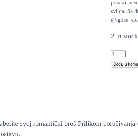
polako su se
svima. Sa d
@iglica_stor
2 in stock
Č
i
Dodaj u korpu
p
k
a
n
i
berite svoj romantični broš.Prilikom poručivanja up
b
ostavu.
r