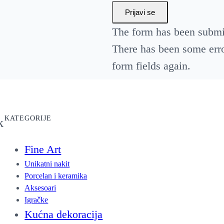
t
Prijavi se
i
The form has been submit
t
There has been some error
y
form fields again.
KATEGORIJE
k
Fine Art
Unikatni nakit
Porcelan i keramika
Aksesoari
Igračke
Kućna dekoracija