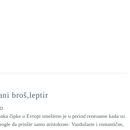
ni broš,leptir
D
nka čipke u Evropi smešteno je u period renesanse kada su
mogle da priušte samo aristokrate. Vazdušaste i romantične,