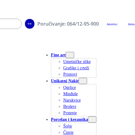
Poručivanje: 064/12-95-900
👀
Kako kupiti ?
Posetite 
Fine art
Umetničke slike
Grafike i crteži
Printovi
Unikatni Nakit
Ogrlice
Minđuše
Narukvice
Broševi
Prstenje
Porcelan i keramika
Šolje
Činije