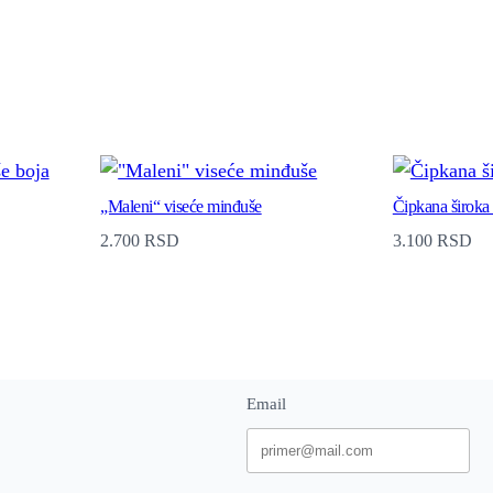
o
š
,
l
e
„Maleni“ viseće minđuše
Čipkana široka
p
2.700
RSD
3.100
RSD
t
i
r
q
u
Email
a
n