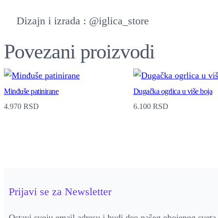
Dizajn i izrada : @iglica_store
Povezani proizvodi
Minđuše patinirane
Dugačka ogrlica u više boja
4.970
RSD
6.100
RSD
Prijavi se za Newsletter
Ostavi svoju email adresu i budi deo našeg obojenog sveta