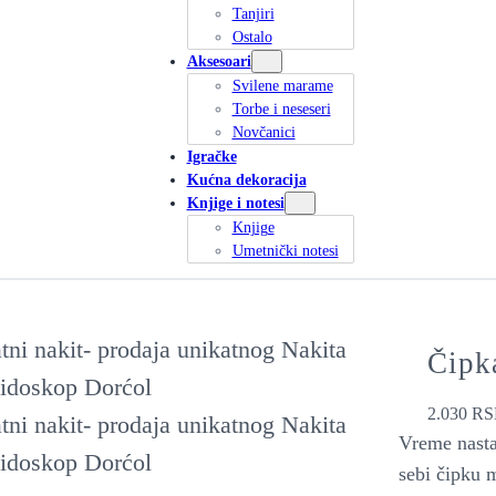
Tanjiri
Ostalo
Aksesoari
Svilene marame
Torbe i neseseri
Novčanici
Igračke
Kućna dekoracija
Knjige i notesi
Knjige
Umetnički notesi
Čipka
2.030
RS
Vreme nasta
sebi čipku 