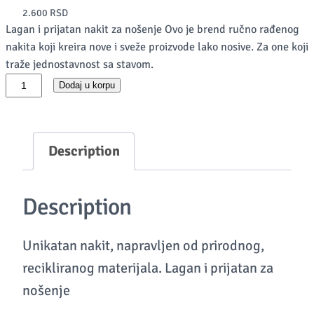
2.600
RSD
Lagan i prijatan nakit za nošenje Ovo je brend ručno rađenog
nakita koji kreira nove i sveže proizvode lako nosive. Za one koji
traže jednostavnost sa stavom.
B
Dodaj u korpu
r
o
š
Description
K
e
Description
t
z
Unikatan nakit, napravljen od prirodnog,
,
recikliranog materijala. Lagan i prijatan za
u
nošenje
v