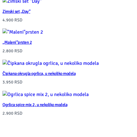
i
Zimski set „Day“
t
4.900
RSD
y
„Maleni“prsten 2
2.800
RSD
Čipkana okrugla ogrlica, u nekoliko modela
3.950
RSD
Ogrlica spice mix 2, u nekoliko modela
2.900
RSD