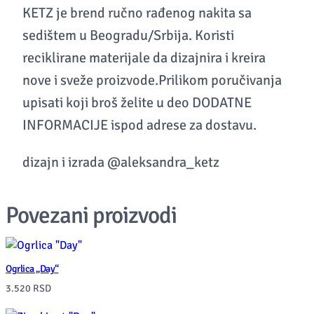
KETZ je brend ručno rađenog nakita sa
i
sedištem u Beogradu/Srbija. Koristi
š
reciklirane materijale da dizajnira i kreira
e
nove i sveže proizvode.Prilikom poručivanja
m
upisati koji broš želite u deo DODATNE
o
INFORMACIJE ispod adrese za dostavu.
d
e
dizajn i izrada @aleksandra_ketz
l
a
Povezani proizvodi
q
u
a
Ogrlica „Day“
n
3.520
RSD
t