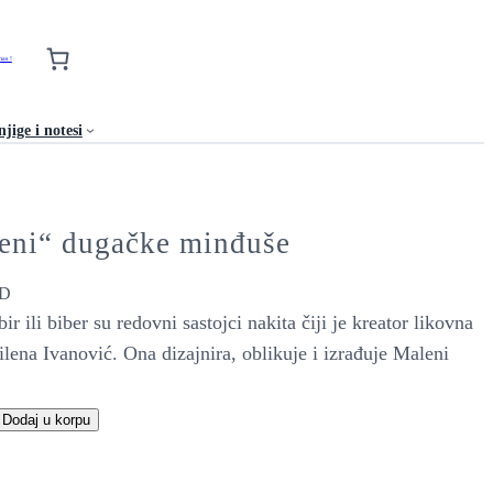
nas !
jige i notesi
eni“ dugačke minđuše
D
r ili biber su redovni sastojci nakita čiji je kreator likovna
lena Ivanović. Ona dizajnira, oblikuje i izrađuje Maleni
Dodaj u korpu