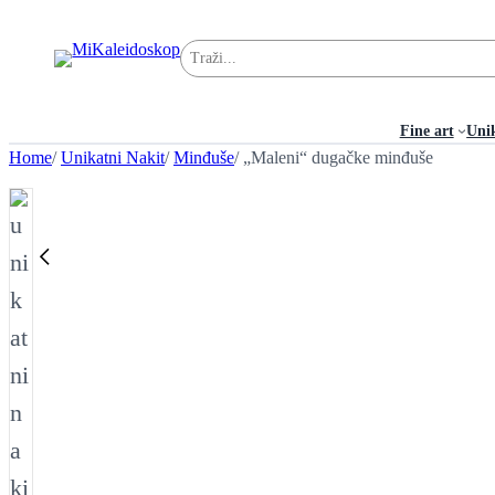
Pretraga
Fine art
Uni
Home
/
Unikatni Nakit
/
Minđuše
/ „Maleni“ dugačke minđuše