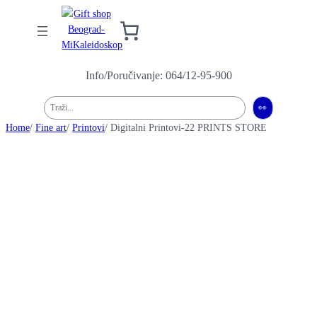
Info/Poručivanje: 064/12-95-900
Pretraga
👀
Home
/
Fine art
/
Printovi
/ Digitalni Printovi-22 PRINTS STORE