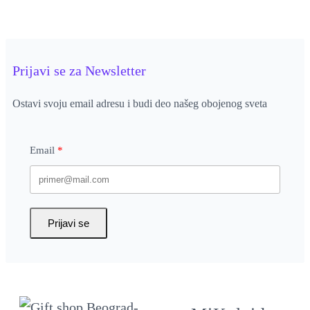
q
u
a
n
Prijavi se za Newsletter
t
Ostavi svoju email adresu i budi deo našeg obojenog sveta
i
t
Email
y
Prijavi se