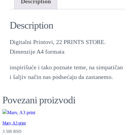
i
Description
t
a
Description
l
n
Digitalni Printovi, 22 PRINTS STORE.
i
Dimenzije A4 formata
P
inspirišuće i tako poznate teme, na simpatičan
r
i šaljiv način nas podsećaju da zastanemo.
i
n
t
Povezani proizvodi
o
v
Marv, A3 print
i
3.500
RSD