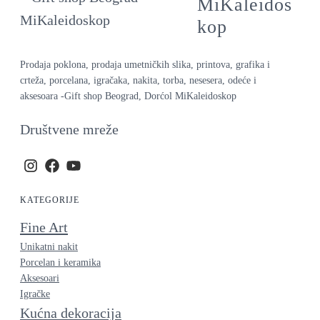
MiKaleidos
kop
Prodaja poklona, prodaja umetničkih slika, printova, grafika i
crteža, porcelana, igračaka, nakita, torba, nesesera, odeće i
aksesoara -Gift shop Beograd, Dorćol MiKaleidoskop
Društvene mreže
KATEGORIJE
Fine Art
Unikatni nakit
Porcelan i keramika
Aksesoari
Igračke
Kućna dekoracija