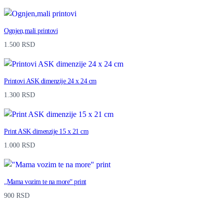
-
2
Ognjen,mali printovi
2
1.500
RSD
P
R
I
Printovi ASK dimenzije 24 x 24 cm
N
1.300
RSD
T
S
Print ASK dimenzije 15 x 21 cm
S
1.000
RSD
T
O
„Mama vozim te na more“ print
R
900
RSD
E