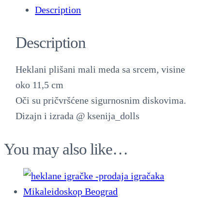
Description
l
a
Description
n
i
Heklani plišani mali meda sa srcem, visine
m
oko 11,5 cm
a
Oči su pričvršćene sigurnosnim diskovima.
l
Dizajn i izrada @ ksenija_dolls
i
m
You may also like…
e
d
a
s
a