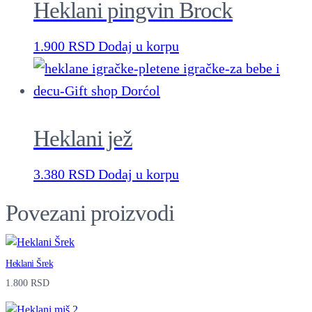
Heklani pingvin Brock
s
r
1.900
RSD
Dodaj u korpu
c
e
m
q
Heklani jež
u
3.380
RSD
Dodaj u korpu
a
n
Povezani proizvodi
t
i
Heklani Šrek
t
1.800
RSD
y