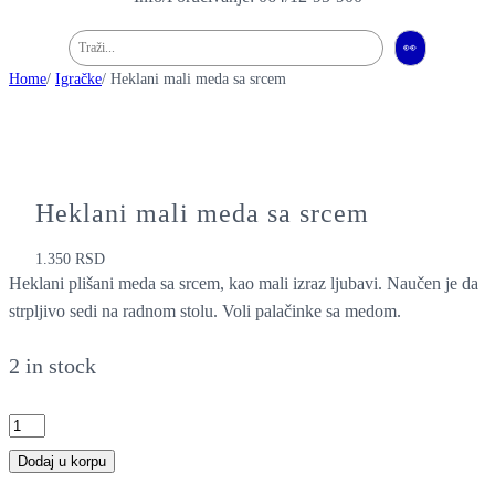
Pretraga
👀
Home
/
Igračke
/ Heklani mali meda sa srcem
Heklani mali meda sa srcem
1.350
RSD
Heklani plišani meda sa srcem, kao mali izraz ljubavi. Naučen je da
strpljivo sedi na radnom stolu. Voli palačinke sa medom.
2 in stock
H
e
Dodaj u korpu
k