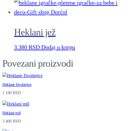
t
y
Heklani jež
3.380
RSD
Dodaj u korpu
Povezani proizvodi
Heklane životinjice
1.100
RSD
Heklani miš
3.400
RSD