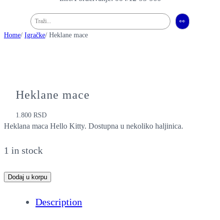
Pretraga
👀
Home
/
Igračke
/ Heklane mace
Heklane mace
1.800
RSD
Heklana maca Hello Kitty. Dostupna u nekoliko haljinica.
1 in stock
H
Dodaj u korpu
e
Description
k