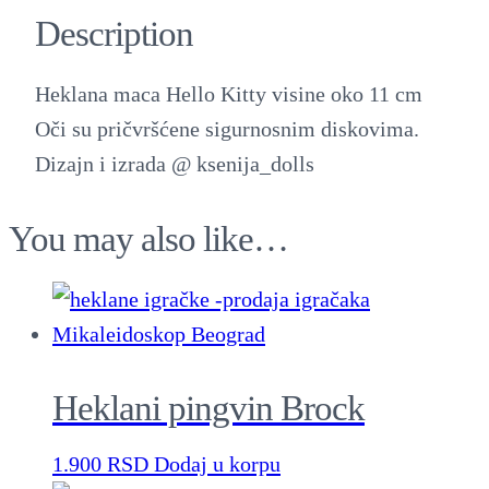
l
Description
a
n
Heklana maca Hello Kitty visine oko 11 cm
e
Oči su pričvršćene sigurnosnim diskovima.
m
Dizajn i izrada @ ksenija_dolls
a
c
You may also like…
e
q
u
a
n
Heklani pingvin Brock
t
i
1.900
RSD
Dodaj u korpu