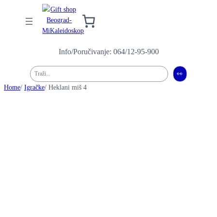
Info/Poručivanje: 064/12-95-900
Pretraga
👀
Home
/
Igračke
/ Heklani miš 4