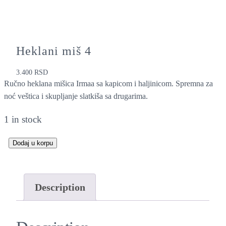
Heklani miš 4
3.400
RSD
Ručno heklana mišica Irmaa sa kapicom i haljinicom. Spremna za
noć veštica i skupljanje slatkiša sa drugarima.
1 in stock
Dodaj u korpu
H
e
k
Description
l
a