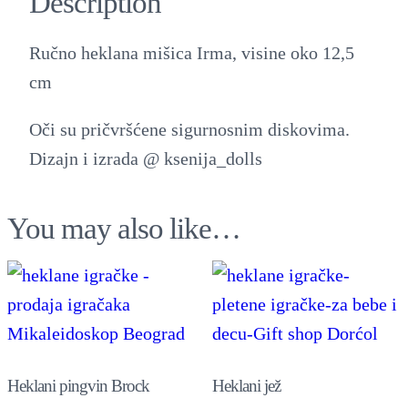
Description
n
i
Ručno heklana mišica Irma, visine oko 12,5
m
cm
i
š
Oči su pričvršćene sigurnosnim diskovima.
4
Dizajn i izrada @ ksenija_dolls
q
u
You may also like…
a
n
t
i
t
Heklani pingvin Brock
Heklani jež
y