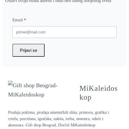
Ostavi svoju email adresu i budi deo našeg obojenog sveta
Email
Prijavi se
MiKaleidos
kop
Prodaja poklona, prodaja umetničkih slika, printova, grafika i
crteža, porcelana, igračaka, nakita, torba, nesesera, odeće i
aksesoara -Gift shop Beograd, Dorćol MiKaleidoskop