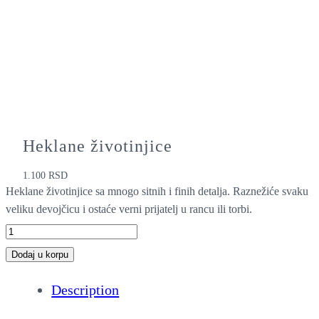
Heklane životinjice
1.100
RSD
Heklane životinjice sa mnogo sitnih i finih detalja. Raznežiće svaku
veliku devojčicu i ostaće verni prijatelj u rancu ili torbi.
H
e
Dodaj u korpu
k
Description
l