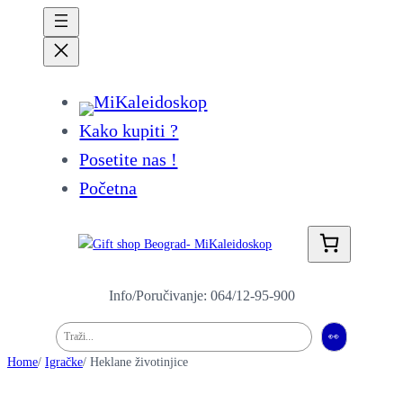
Kako kupiti ?
Posetite nas !
Početna
Info/Poručivanje: 064/12-95-900
Pretraga
👀
Home
/
Igračke
/ Heklane životinjice