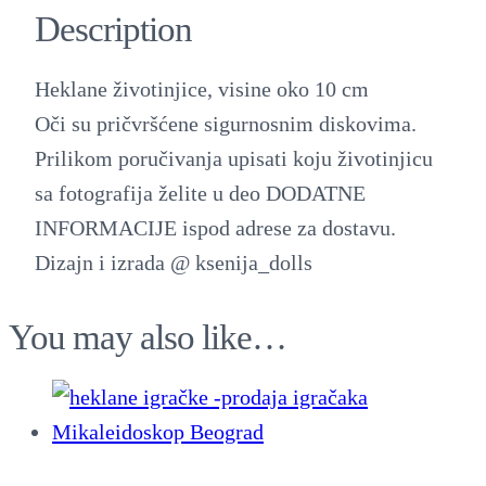
a
Description
n
e
Heklane životinjice, visine oko 10 cm
ž
Oči su pričvršćene sigurnosnim diskovima.
i
Prilikom poručivanja upisati koju životinjicu
v
sa fotografija želite u deo DODATNE
o
INFORMACIJE ispod adrese za dostavu.
t
Dizajn i izrada @ ksenija_dolls
i
n
You may also like…
j
i
c
e