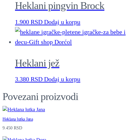
q
Heklani pingvin Brock
u
a
1.900
RSD
Dodaj u korpu
n
t
i
t
Heklani jež
y
3.380
RSD
Dodaj u korpu
Povezani proizvodi
Heklana lutka Jana
9.450
RSD