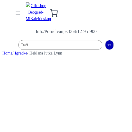
Info/Poručivanje: 064/12-95-900
Pretraga
👀
Home
/
Igračke
/ Heklana lutka Lynn