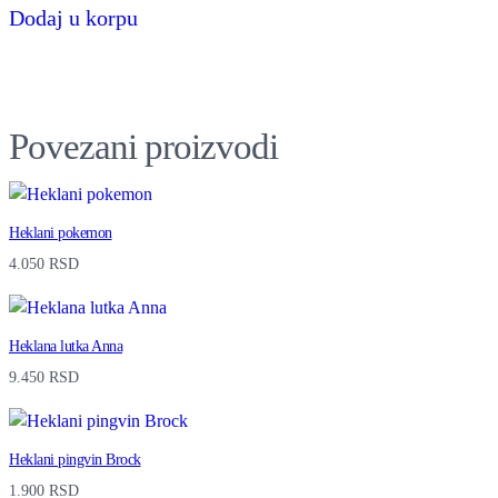
n
Dodaj u korpu
t
i
t
Povezani proizvodi
y
Heklani pokemon
4.050
RSD
Heklana lutka Anna
9.450
RSD
Heklani pingvin Brock
1.900
RSD