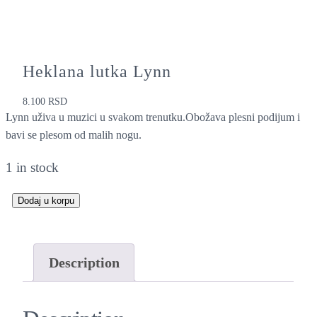
Heklana lutka Lynn
8.100
RSD
Lynn uživa u muzici u svakom trenutku.Obožava plesni podijum i
bavi se plesom od malih nogu.
1 in stock
Dodaj u korpu
H
e
k
Description
l
a