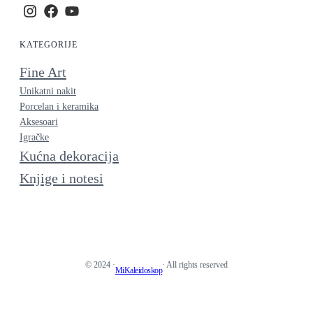
KATEGORIJE
Fine Art
Unikatni nakit
Porcelan i keramika
Aksesoari
Igračke
Kućna dekoracija
Knjige i notesi
© 2024 ·
· All rights reserved
MiKaleidoskop