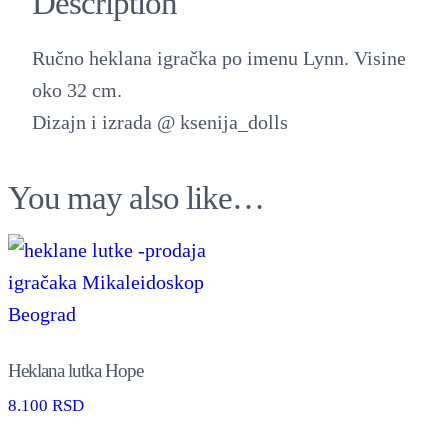
Description
n
a
Ručno heklana igračka po imenu Lynn. Visine
l
oko 32 cm.
u
Dizajn i izrada @ ksenija_dolls
t
k
You may also like…
a
L
y
n
n
q
Heklana lutka Hope
u
8.100
RSD
a