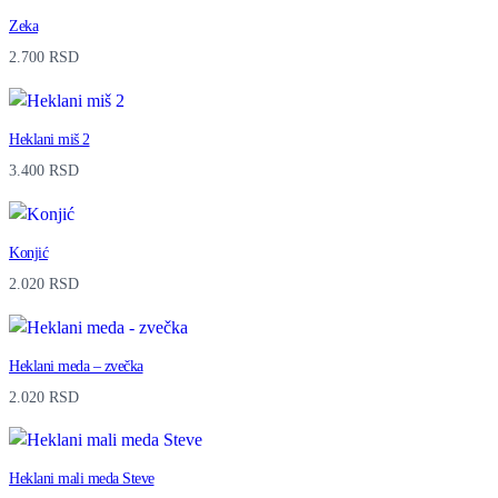
o
Zeka
2.700
RSD
b
o
j
Heklani miš 2
a
3.400
RSD
q
u
Konjić
a
2.020
RSD
n
t
Heklani meda – zvečka
i
2.020
RSD
t
y
Heklani mali meda Steve