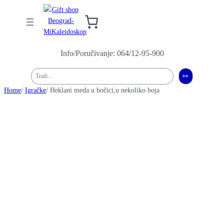
Info/Poručivanje: 064/12-95-900
Pretraga
👀
Home
/
Igračke
/ Heklani meda u bočici,u nekoliko boja