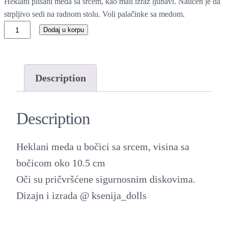
Heklani plišani meda sa srcem, kao mali izraz ljubavi. Naučen je da
strpljivo sedi na radnom stolu. Voli palačinke sa medom.
H
Dodaj u korpu
e
k
l
Description
a
n
Description
i
m
Heklani meda u bočici sa srcem, visina sa
e
bočicom oko 10.5 cm
d
Oči su pričvršćene sigurnosnim diskovima.
a
Dizajn i izrada @ ksenija_dolls
u
b