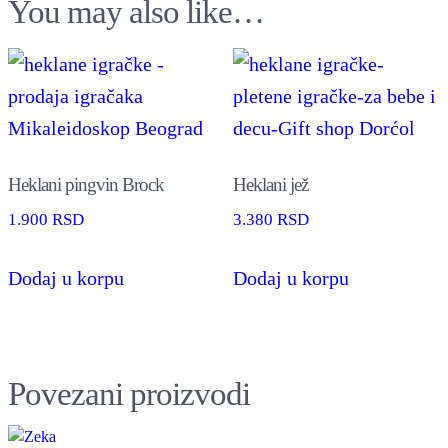
You may also like…
o
č
i
c
i
,
Heklani pingvin Brock
Heklani jež
u
1.900
RSD
3.380
RSD
n
Dodaj u korpu
Dodaj u korpu
e
k
o
l
Povezani proizvodi
i
k