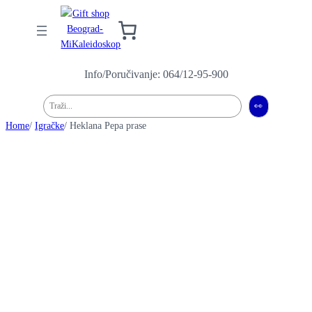
Info/Poručivanje: 064/12-95-900
Pretraga
👀
Home
/
Igračke
/ Heklana Pepa prase