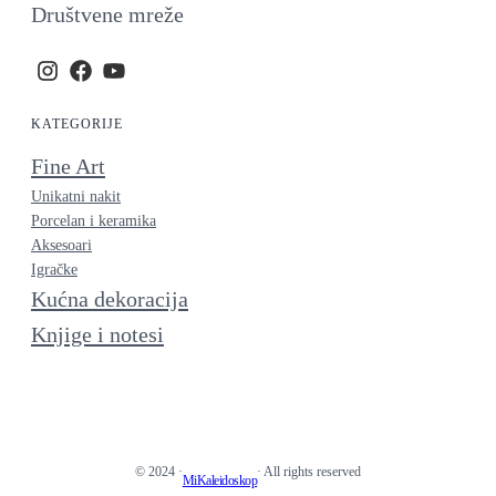
Društvene mreže
KATEGORIJE
Fine Art
Unikatni nakit
Porcelan i keramika
Aksesoari
Igračke
Kućna dekoracija
Knjige i notesi
© 2024 ·
· All rights reserved
MiKaleidoskop