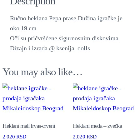
Description
n
a
Ručno heklana Pepa prase.Dužina igračke je
P
oko 19 cm
e
Oči su pričvršćene sigurnosnim diskovima.
p
Dizajn i izrada @ ksenija_dolls
a
p
You may also like…
r
a
s
e
q
u
Heklani mali Irvas-crveni
Heklani meda – zvečka
a
2.020
RSD
2.020
RSD