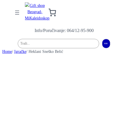
Info/Poručivanje: 064/12-95-900
Pretraga
👀
Home
/
Igračke
/ Heklani Sneško Belić