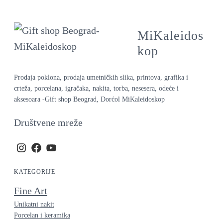
MiKaleidos
kop
Prodaja poklona, prodaja umetničkih slika, printova, grafika i
crteža, porcelana, igračaka, nakita, torba, nesesera, odeće i
aksesoara -Gift shop Beograd, Dorćol MiKaleidoskop
Društvene mreže
KATEGORIJE
Fine Art
Unikatni nakit
Porcelan i keramika