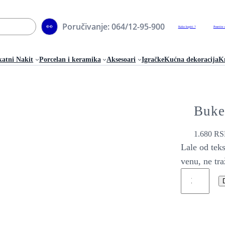
Poručivanje: 064/12-95-900
👀
Kako kupiti ?
Posetite 
katni Nakit
Porcelan i keramika
Aksesoari
Igračke
Kućna dekoracija
Kn
Buket
1.680
RS
Lale od teks
venu, ne tr
B
u
k