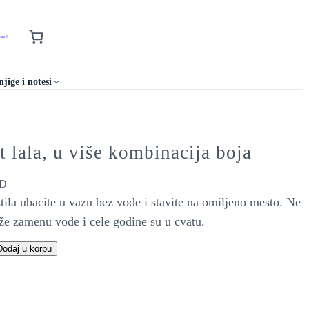
nas !
jige i notesi
 lala, u više kombinacija boja
D
tila ubacite u vazu bez vode i stavite na omiljeno mesto. Ne
aže zamenu vode i cele godine su u cvatu.
Dodaj u korpu