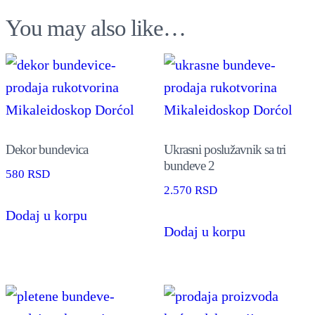
i
You may also like…
š
e
b
o
j
a
Dekor bundevica
Ukrasni poslužavnik sa tri
bundeve 2
q
580
RSD
2.570
RSD
u
Dodaj u korpu
a
Dodaj u korpu
n
t
i
t