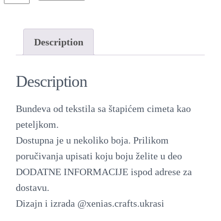
e
k
o
Description
r
b
Description
u
n
Bundeva od tekstila sa štapićem cimeta kao
d
peteljkom.
e
Dostupna je u nekoliko boja. Prilikom
v
poručivanja upisati koju boju želite u deo
a
DODATNE INFORMACIJE ispod adrese za
,
dostavu.
u
Dizajn i izrada @xenias.crafts.ukrasi
v