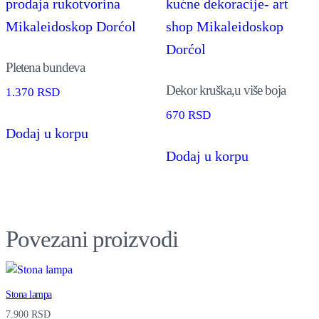
y
Pletena bundeva
Dekor kruška,u više boja
1.370
RSD
670
RSD
Dodaj u korpu
Dodaj u korpu
Povezani proizvodi
Stona lampa
7.900
RSD