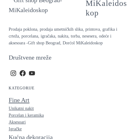
MiKaleidos
kop
Prodaja poklona, prodaja umetničkih slika, printova, grafika i
crteža, porcelana, igračaka, nakita, torba, nesesera, odeće i
aksesoara -Gift shop Beograd, Dorćol MiKaleidoskop
Društvene mreže
KATEGORIJE
Fine Art
Unikatni nakit
Porcelan i keramika
Aksesoari
Igračke
Kućna dekoracija