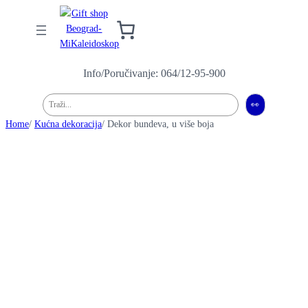
Info/Poručivanje: 064/12-95-900
Pretraga
👀
Home
/
Kućna dekoracija
/ Dekor bundeva, u više boja