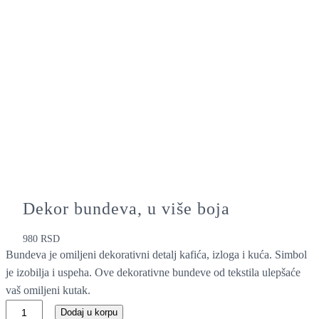
Dekor bundeva, u više boja
980
RSD
Bundeva je omiljeni dekorativni detalj kafića, izloga i kuća. Simbol
je izobilja i uspeha. Ove dekorativne bundeve od tekstila ulepšaće
vaš omiljeni kutak.
D
Dodaj u korpu