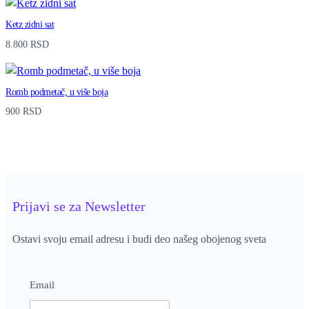
n
Ketz zidni sat
t
8.800
RSD
i
t
Romb podmetač, u više boja
y
900
RSD
Prijavi se za Newsletter
Ostavi svoju email adresu i budi deo našeg obojenog sveta
Email