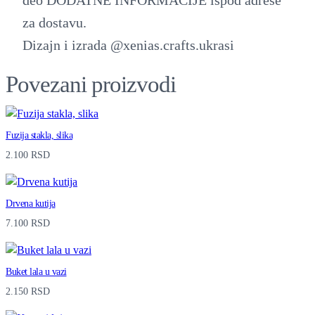
a
za dostavu.
,
Dizajn i izrada @xenias.crafts.ukrasi
u
v
Povezani proizvodi
i
š
Fuzija stakla, slika
e
2.100
RSD
b
o
Drvena kutija
j
7.100
RSD
a
q
Buket lala u vazi
u
2.150
RSD
a