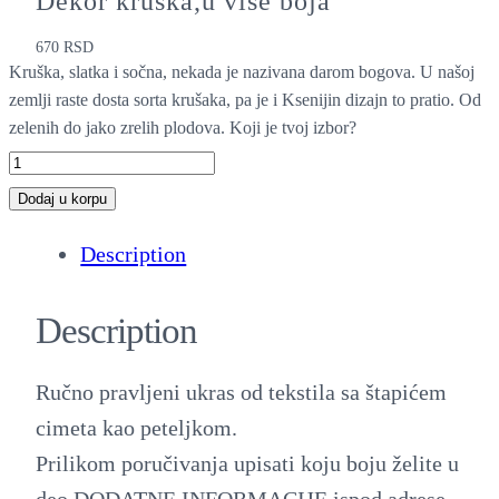
Dekor kruška,u više boja
670
RSD
Kruška, slatka i sočna, nekada je nazivana darom bogova. U našoj
zemlji raste dosta sorta krušaka, pa je i Ksenijin dizajn to pratio. Od
zelenih do jako zrelih plodova. Koji je tvoj izbor?
D
e
Dodaj u korpu
k
Description
o
r
Description
k
r
Ručno pravljeni ukras od tekstila sa štapićem
u
cimeta kao peteljkom.
š
Prilikom poručivanja upisati koju boju želite u
k
deo DODATNE INFORMACIJE ispod adrese