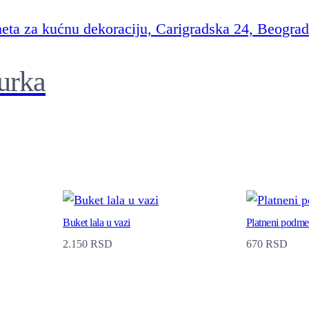
urka
Buket lala u vazi
Platneni podme
2.150
RSD
670
RSD