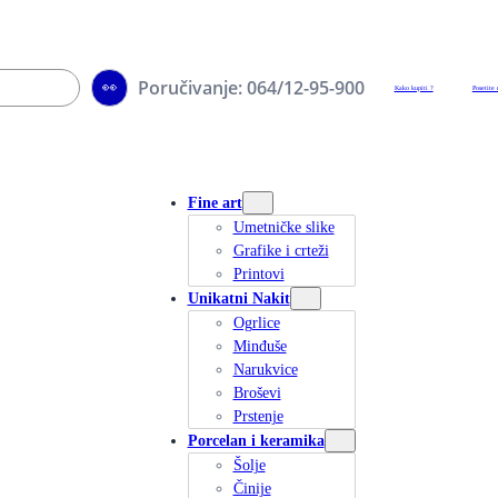
Poručivanje: 064/12-95-900
👀
Kako kupiti ?
Posetite 
Fine art
Umetničke slike
Grafike i crteži
Printovi
Unikatni Nakit
Ogrlice
Minđuše
Narukvice
Broševi
Prstenje
Porcelan i keramika
Šolje
Činije