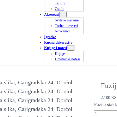
Tanjiri
Ostalo
Aksesoari
Svilene marame
Torbe i neseseri
Novčanici
Igračke
Kućna dekoracija
Knjige i notesi
Knjige
Umetnički notesi
Fuzij
2.100
RS
Fuzija stak
F