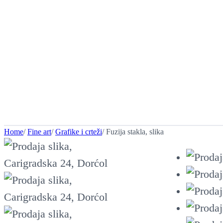
Home
/
Fine art
/
Grafike i crteži
/ Fuzija stakla, slika