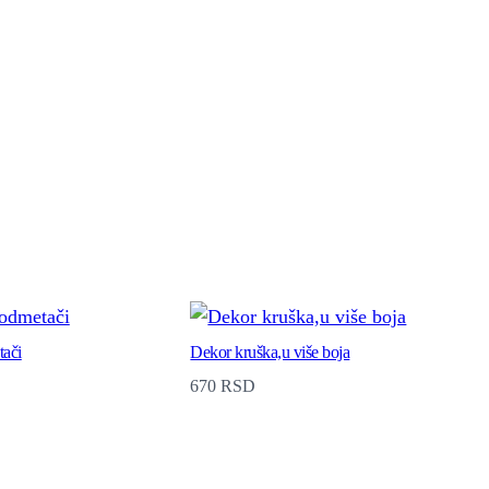
tači
Dekor kruška,u više boja
670
RSD