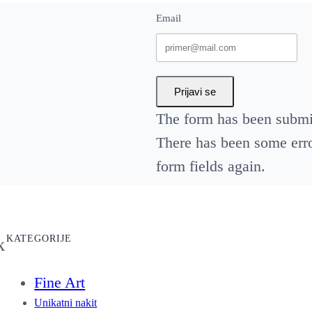
Email
Prijavi se
The form has been submit
There has been some error
form fields again.
KATEGORIJE
k
Fine Art
Unikatni nakit