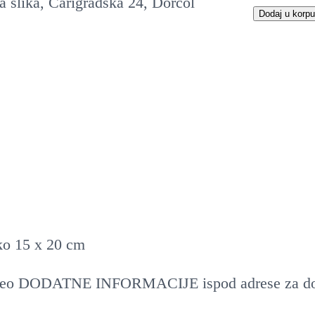
u
Dodaj u korpu
z
i
j
a
s
t
a
k
l
oko 15 x 20 cm
a
,
te u deo DODATNE INFORMACIJE ispod adrese za d
s