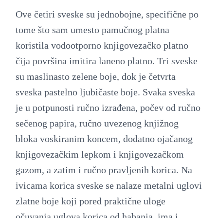
o
Ove četiri sveske su jednobojne, specifične po
t
tome što sam umesto pamučnog platna
e
koristila vodootporno knjigovezačko platno
s
čija površina imitira laneno platno. Tri sveske
1
su maslinasto zelene boje, dok je četvrta
4
sveska pastelno ljubičaste boje. Svaka sveska
q
je u potpunosti ručno izrađena, počev od ručno
u
sečenog papira, ručno uvezenog knjižnog
a
bloka voskiranim koncem, dodatno ojačanog
n
knjigovezačkim lepkom i knjigovezačkom
t
gazom, a zatim i ručno pravljenih korica. Na
i
ivicama korica sveske se nalaze metalni uglovi
t
zlatne boje koji pored praktične uloge
y
očuvanja uglova korica od habanja, ima i