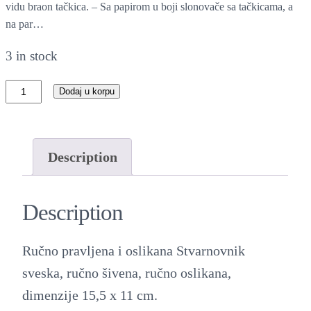
vidu braon tačkica. – Sa papirom u boji slonovače sa tačkicama, a
na par…
3 in stock
U
Dodaj u korpu
m
e
t
Description
n
i
Description
č
k
Ručno pravljena i oslikana Stvarnovnik
i
sveska, ručno šivena, ručno oslikana,
n
dimenzije 15,5 x 11 cm.