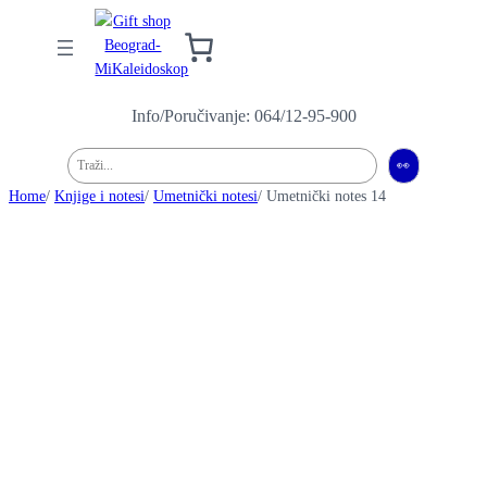
Info/Poručivanje: 064/12-95-900
Pretraga
👀
Home
/
Knjige i notesi
/
Umetnički notesi
/ Umetnički notes 14