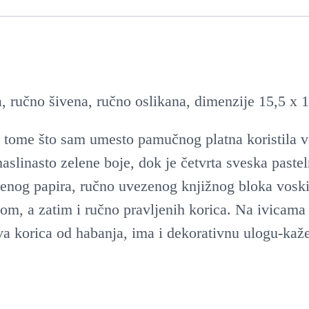
, ručno šivena, ručno oslikana, dimenzije 15,5 x 
po tome što sam umesto pamučnog platna koristila 
aslinasto zelene boje, dok je četvrta sveska paste
ečenog papira, ručno uvezenog knjižnog bloka vos
, a zatim i ručno pravljenih korica. Na ivicama k
va korica od habanja, ima i dekorativnu ulogu-kaž