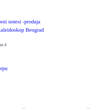
es 4
orpu