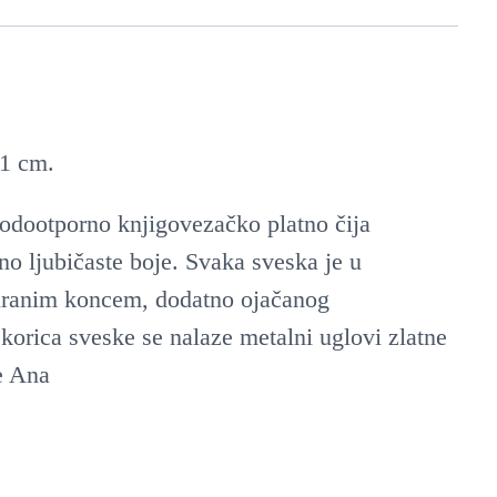
11 cm.
vodootporno knjigovezačko platno čija
lno ljubičaste boje. Svaka sveska je u
kiranim koncem, dodatno ojačanog
orica sveske se nalaze metalni uglovi zlatne
e Ana