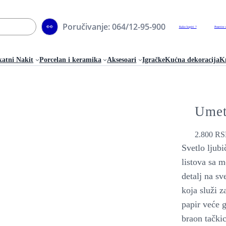
Poručivanje: 064/12-95-900
👀
Kako kupiti ?
Posetite 
katni Nakit
Porcelan i keramika
Aksesoari
Igračke
Kućna dekoracija
Kn
Umet
2.800
RS
Svetlo ljubi
listova sa 
detalj na sv
koja služi z
papir veće g
braon tačk