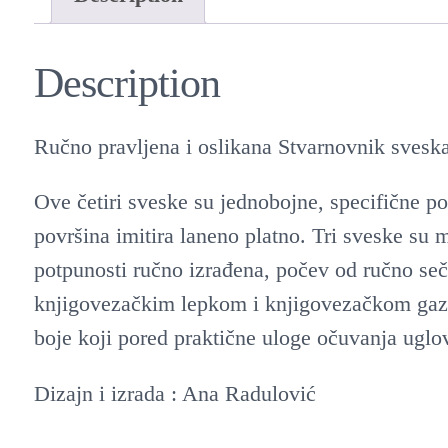
Description
Ručno pravljena i oslikana Stvarnovnik sveska
Ove četiri sveske su jednobojne, specifične 
površina imitira laneno platno. Tri sveske su m
potpunosti ručno izrađena, počev od ručno s
knjigovezačkim lepkom i knjigovezačkom gazom
boje koji pored praktične uloge očuvanja uglo
Dizajn i izrada : Ana Radulović