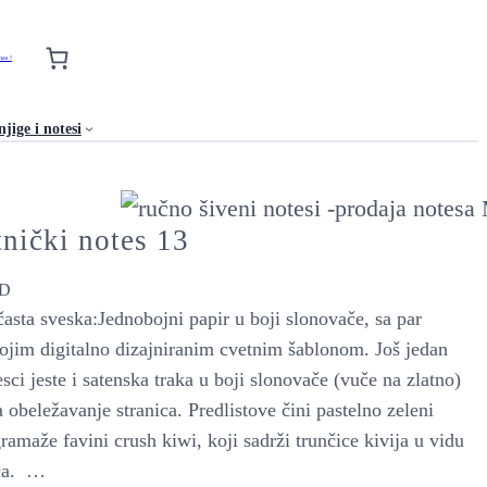
nas !
jige i notesi
nički notes 13
D
časta sveska:Jednobojni papir u boji slonovače, sa par
mojim digitalno dizajniranim cvetnim šablonom. Još jedan
esci jeste i satenska traka u boji slonovače (vuče na zlatno)
a obeležavanje stranica. Predlistove čini pastelno zeleni
ramaže favini crush kiwi, koji sadrži trunčice kivija u vidu
ica. …