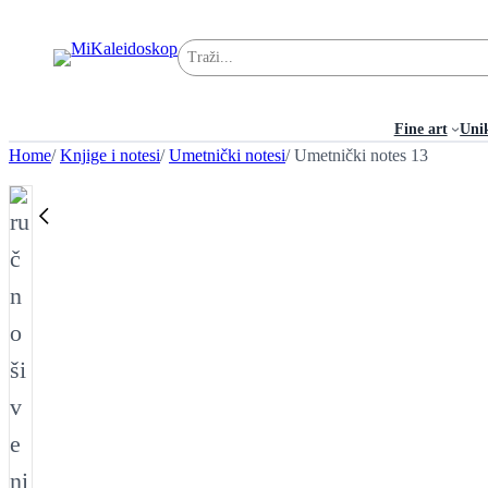
Pretraga
Fine art
Uni
Home
/
Knjige i notesi
/
Umetnički notesi
/ Umetnički notes 13