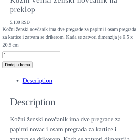
Kožni veliki ženski novčanik na
preklop
5.100
RSD
Kožni ženski novčanik ima dve pregrade za papirni i osam pregrada
za kartice i zatvara se drikerom. Kada se zatvori dimenzija je 9.5 x
20.5 cm
K
o
Dodaj u korpu
ž
Description
n
i
Description
v
e
Kožni ženski novčanik ima dve pregrade za
l
papirni novac i osam pregrada za kartice i
i
zatvara se drikerom. Kada se zatvori dimenzija