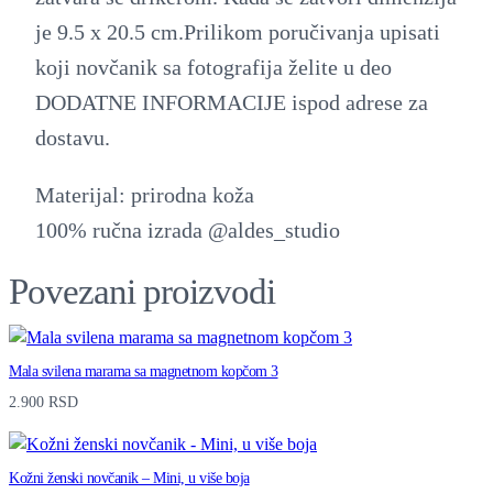
k
je 9.5 x 20.5 cm.Prilikom poručivanja upisati
i
koji novčanik sa fotografija želite u deo
ž
DODATNE INFORMACIJE ispod adrese za
e
dostavu.
n
s
Materijal: prirodna koža
k
100% ručna izrada @aldes_studio
i
Povezani proizvodi
n
o
v
Mala svilena marama sa magnetnom kopčom 3
č
2.900
RSD
a
n
Kožni ženski novčanik – Mini, u više boja