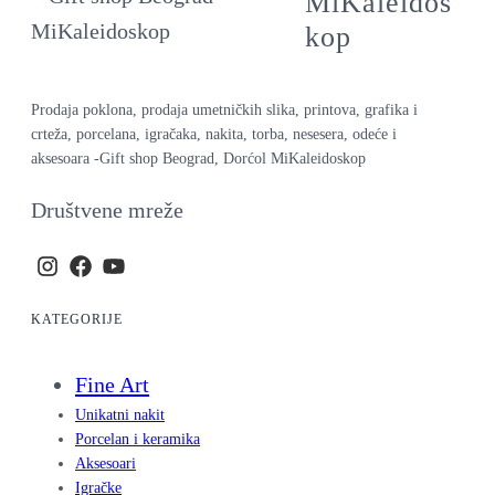
MiKaleidos
kop
Prodaja poklona, prodaja umetničkih slika, printova, grafika i
crteža, porcelana, igračaka, nakita, torba, nesesera, odeće i
aksesoara -Gift shop Beograd, Dorćol MiKaleidoskop
Društvene mreže
KATEGORIJE
Fine Art
Unikatni nakit
Porcelan i keramika
Aksesoari
Igračke