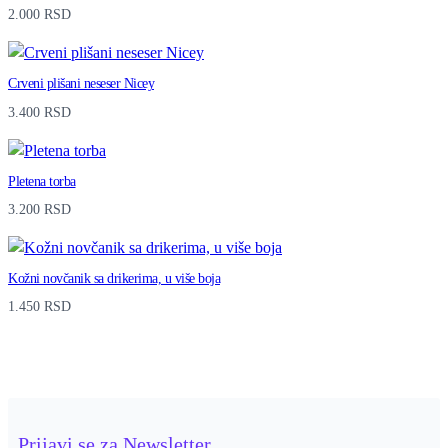
i
2.000
RSD
k
n
Crveni plišani neseser Nicey
a
3.400
RSD
p
r
Pletena torba
e
3.200
RSD
k
l
Kožni novčanik sa drikerima, u više boja
o
1.450
RSD
p
q
u
a
Prijavi se za Newsletter