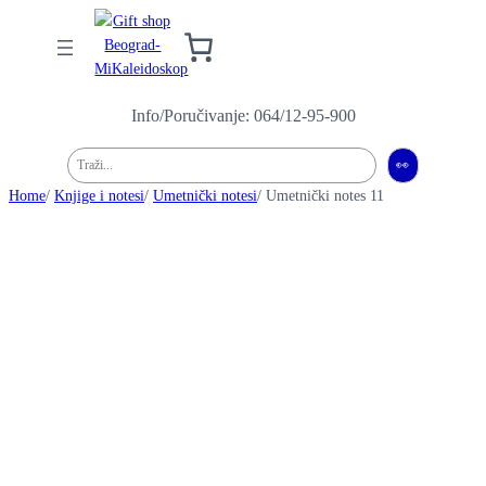
Info/Poručivanje: 064/12-95-900
Pretraga
👀
Home
/
Knjige i notesi
/
Umetnički notesi
/ Umetnički notes 11