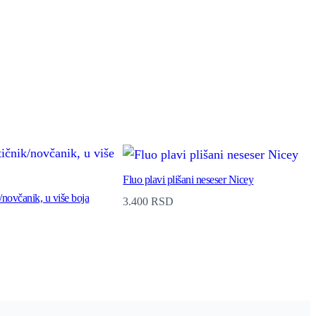
Fluo plavi plišani neseser Nicey
/novčanik, u više boja
3.400
RSD