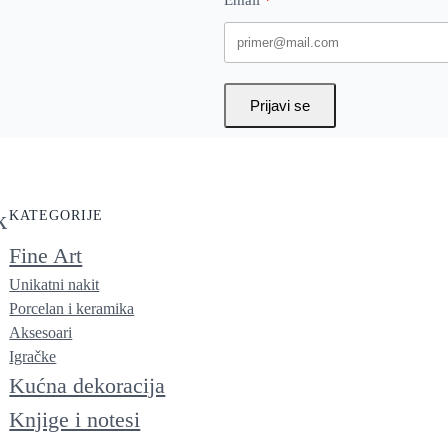
Email
Prijavi se
k
KATEGORIJE
Fine Art
Unikatni nakit
Porcelan i keramika
Aksesoari
Igračke
Kućna dekoracija
Knjige i notesi