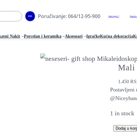
Poručivanje: 064/12-95-900
👀
Kako kupiti ?
Posetite 
katni Nakit
Porcelan i keramika
Aksesoari
Igračke
Kućna dekoracija
Kn
Mali
1.450
RS
Postavljeni
@Niceyhan
1 in stock
Dodaj u kor
M