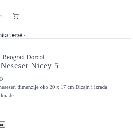
nas !
jige i notesi
 Neseser Nicey 5
D
 neseser, dimenzije oko 20 x 17 cm Dizajn i izrada
dmade
pu