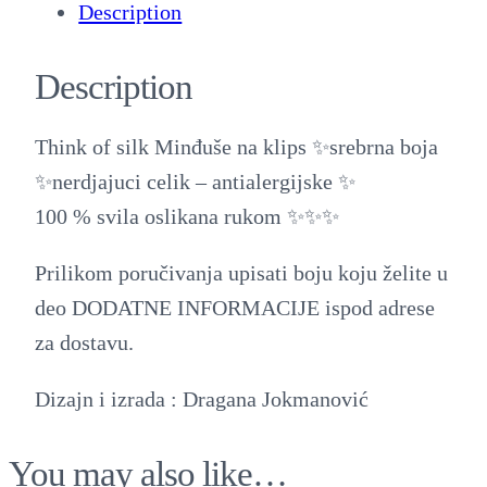
Description
đ
u
Description
š
e
Think of silk Minđuše na klips ✨srebrna boja
n
✨nerdjajuci celik – antialergijske ✨
a
100 % svila oslikana rukom ✨✨✨
k
l
Prilikom poručivanja upisati boju koju želite u
i
deo DODATNE INFORMACIJE ispod adrese
p
za dostavu.
s
Dizajn i izrada : Dragana Jokmanović
q
u
You may also like…
a