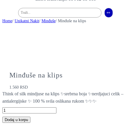
Pretraga
👀
Home
/
Unikatni Nakit
/
Minđuše
/ Minđuše na klips
Minđuše na klips
1.560
RSD
Think of silk mindjuse na klips ✨srebrna boja ✨nerdjajuci celik –
antialergijske ✨ 100 % svila oslikana rukom ✨✨✨
M
i
Dodaj u korpu
n