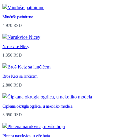
Minđuše patinirane
4.970
RSD
Narukvice Nicey
1.350
RSD
Broš Ketz sa lančićem
2.800
RSD
Čipkana okrugla ogrlica, u nekoliko modela
3.950
RSD
Pletena narukvica, u više boja