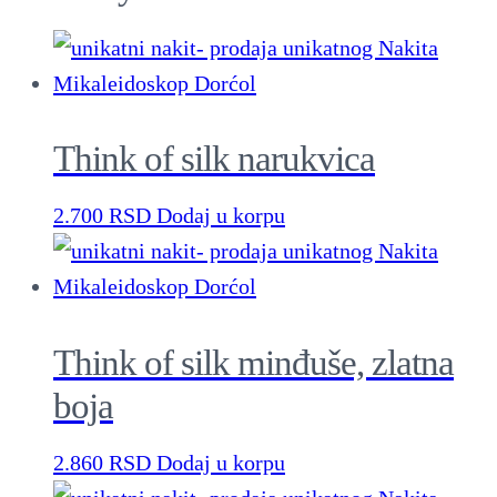
n
t
i
t
Think of silk narukvica
y
2.700
RSD
Dodaj u korpu
Think of silk minđuše, zlatna
boja
2.860
RSD
Dodaj u korpu