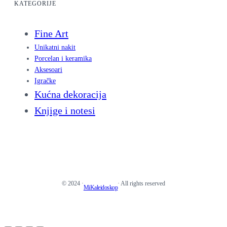
KATEGORIJE
Fine Art
Unikatni nakit
Porcelan i keramika
Aksesoari
Igračke
Kućna dekoracija
Knjige i notesi
© 2024 ·
· All rights reserved
MiKaleidoskop