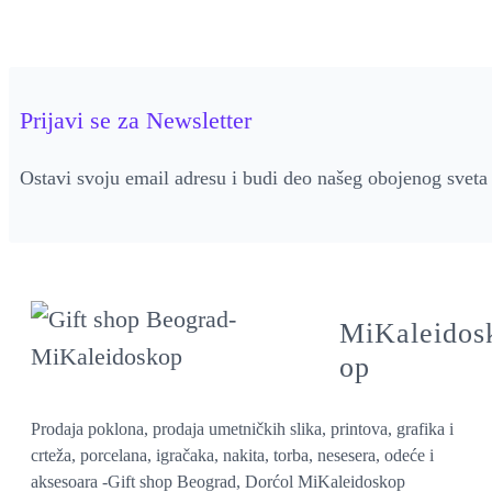
the
product
page
Prijavi se za Newsletter
Ostavi svoju email adresu i budi deo našeg obojenog sveta
MiKaleidos
op
Prodaja poklona, prodaja umetničkih slika, printova, grafika i
crteža, porcelana, igračaka, nakita, torba, nesesera, odeće i
aksesoara -Gift shop Beograd, Dorćol MiKaleidoskop