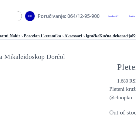
Poručivanje: 064/12-95-900
👀
Kako kupiti ?
Posetite 
katni Nakit
Porcelan i keramika
Aksesoari
Igračke
Kućna dekoracija
Kn
Plet
1.680
RS
Pleteni kru
@cloopko
Out of sto