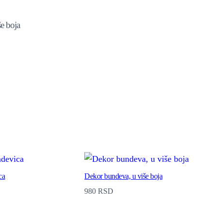
še boja
ca
Dekor bundeva, u više boja
980
RSD