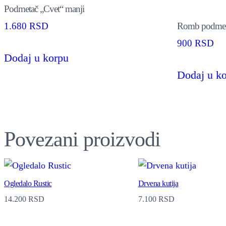
Podmetač „Cvet“ manji
Romb podmeta
1.680
RSD
900
RSD
This
Dodaj u korpu
product
Dodaj u k
has
multiple
variants.
The
Povezani proizvodi
options
may
be
Ogledalo Rustic
Drvena kutija
14.200
RSD
7.100
RSD
chosen
on