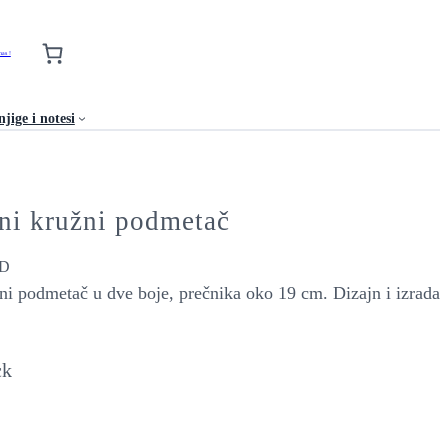
nas !
jige i notesi
eni kružni podmetač
D
žni podmetač u dve boje, prečnika oko 19 cm. Dizajn i izrada
ck