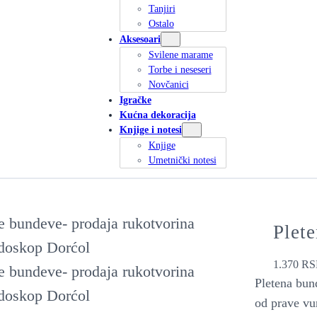
Tanjiri
Ostalo
Aksesoari
Svilene marame
Torbe i neseseri
Novčanici
Igračke
Kućna dekoracija
Knjige i notesi
Knjige
Umetnički notesi
Plet
1.370
RS
Pletena bun
od prave vu