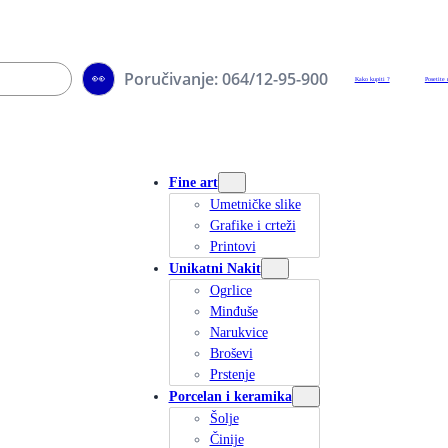
Poručivanje: 064/12-95-900
👀
Kako kupiti ?
Posetite 
Fine art
Umetničke slike
Grafike i crteži
Printovi
Unikatni Nakit
Ogrlice
Minđuše
Narukvice
Broševi
Prstenje
Porcelan i keramika
Šolje
Činije