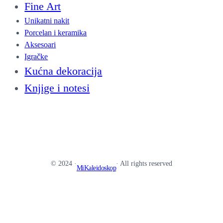
Fine Art
Unikatni nakit
Porcelan i keramika
Aksesoari
Igračke
Kućna dekoracija
Knjige i notesi
© 2024 ·
· All rights reserved
MiKaleidoskop