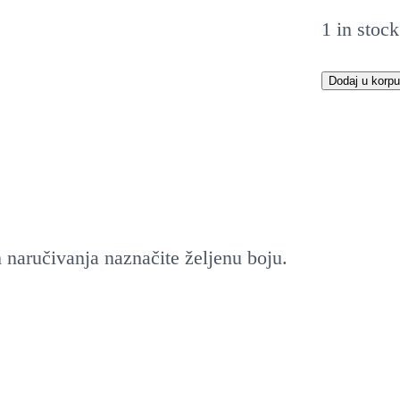
1 in stock
P
Dodaj u korpu
l
e
t
e
n
 naručivanja naznačite željenu boju.
a
b
u
n
d