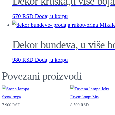
Dekor kruška,u više boja
670
RSD
Dodaj u korpu
Dekor bundeva, u više b
980
RSD
Dodaj u korpu
Povezani proizvodi
Stona lampa
Drvena lampa Mrs
7.900
RSD
8.500
RSD