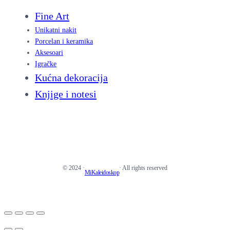
Fine Art
Unikatni nakit
Porcelan i keramika
Aksesoari
Igračke
Kućna dekoracija
Knjige i notesi
© 2024 ·
· All rights reserved
MiKaleidoskop