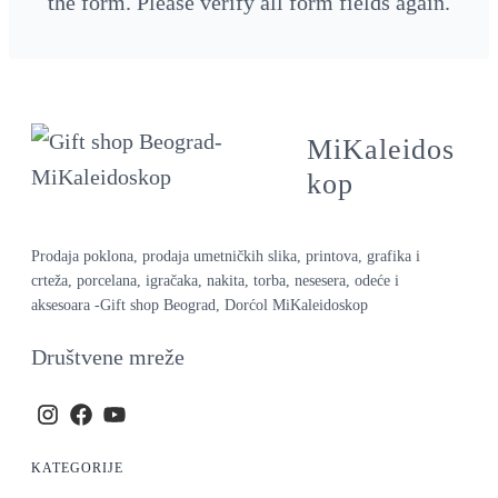
the form. Please verify all form fields again.
MiKaleidos
kop
Prodaja poklona, prodaja umetničkih slika, printova, grafika i
crteža, porcelana, igračaka, nakita, torba, nesesera, odeće i
aksesoara -Gift shop Beograd, Dorćol MiKaleidoskop
Društvene mreže
KATEGORIJE