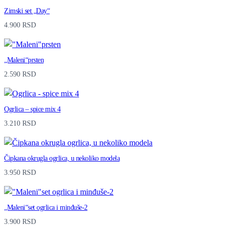
Zimski set „Day“
4.900
RSD
„Maleni“prsten
2.590
RSD
Ogrlica – spice mix 4
3.210
RSD
Čipkana okrugla ogrlica, u nekoliko modela
3.950
RSD
„Maleni“set ogrlica i minđuše-2
3.900
RSD