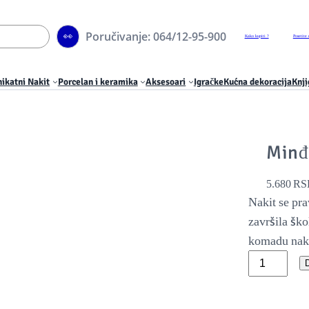
Poručivanje: 064/12-95-900
👀
Kako kupiti ?
Posetite 
ikatni Nakit
Porcelan i keramika
Aksesoari
Igračke
Kućna dekoracija
Knji
Minđ
5.680
RS
Nakit se pra
završila šk
komadu naki
M
D
i
n