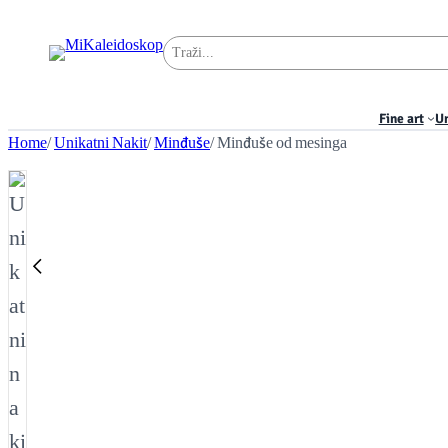
Pretraga
Fine art
Un
Home
/
Unikatni Nakit
/
Minđuše
/ Minđuše od mesinga