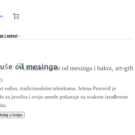
nas !
ge i notesi
uše od mesinga
D
vi ručno, tradicionalnim tehnikama. Jelena Petrović je
olu za juvelira i svoje umeće pokazuje na svakom izrađenom
ta.
odaj u korpu