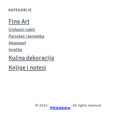
KATEGORIJE
Fine Art
Unikatni nakit
Porcelan i keramika
Aksesoari
Igračke
Kućna dekoracija
Knjige i notesi
© 2024 ·
· All rights reserved
MiKaleidoskop