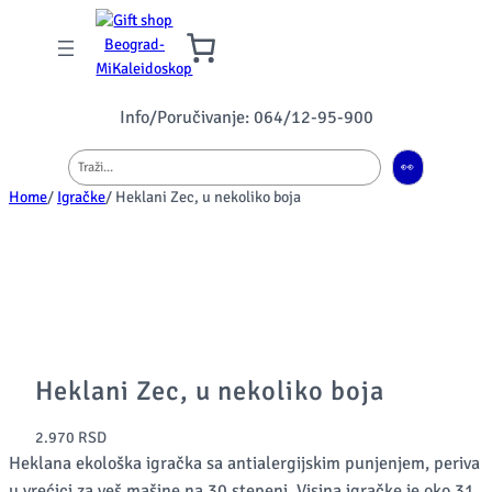
Info/Poručivanje: 064/12-95-900
Pretraga
👀
Home
/
Igračke
/ Heklani Zec, u nekoliko boja
Heklani Zec, u nekoliko boja
2.970
RSD
Heklana ekološka igračka sa antialergijskim punjenjem, periva
u vrećici za veš mašine na 30 stepeni. Visina igračke je oko 31