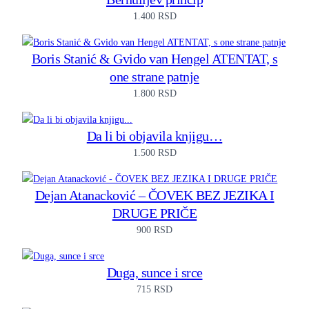
1.400
RSD
Boris Stanić & Gvido van Hengel ATENTAT, s
one strane patnje
1.800
RSD
Da li bi objavila knjigu…
1.500
RSD
Dejan Atanacković – ČOVEK BEZ JEZIKA I
DRUGE PRIČE
900
RSD
Duga, sunce i srce
715
RSD