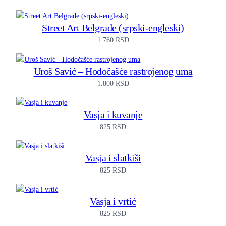
Street Art Belgrade (srpski-engleski)
1.760
RSD
Uroš Savić – Hodočašće rastrojenog uma
1.800
RSD
Vasja i kuvanje
825
RSD
Vasja i slatkiši
825
RSD
Vasja i vrtić
825
RSD