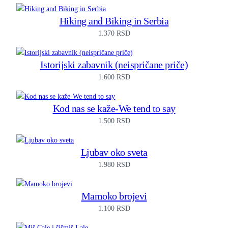
Hiking and Biking in Serbia
1.370
RSD
Istorijski zabavnik (neispričane priče)
1.600
RSD
Kod nas se kaže-We tend to say
1.500
RSD
Ljubav oko sveta
1.980
RSD
Mamoko brojevi
1.100
RSD