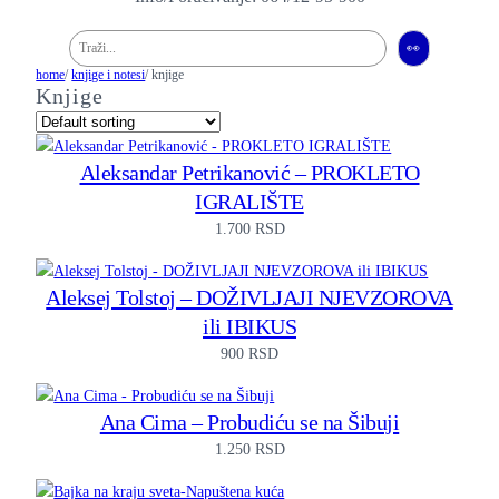
Pretraga
👀
home
/
knjige i notesi
/ knjige
Knjige
Aleksandar Petrikanović – PROKLETO
IGRALIŠTE
1.700
RSD
Aleksej Tolstoj – DOŽIVLJAJI NJEVZOROVA
ili IBIKUS
900
RSD
Ana Cima – Probudiću se na Šibuji
1.250
RSD