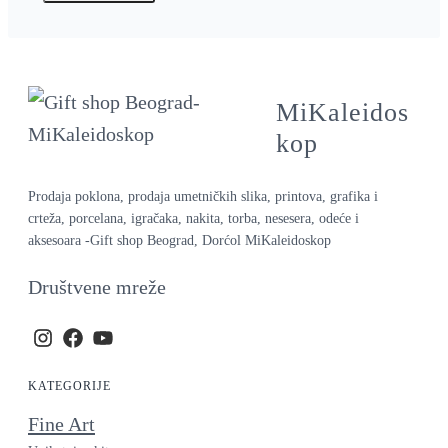
MiKaleidos
kop
Prodaja poklona, prodaja umetničkih slika, printova, grafika i
crteža, porcelana, igračaka, nakita, torba, nesesera, odeće i
aksesoara -Gift shop Beograd, Dorćol MiKaleidoskop
Društvene mreže
KATEGORIJE
Fine Art