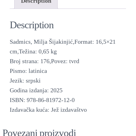
m
Description
i
c
Description
s
q
Sadmics, Milja Šijakinjić,Format: 16,5×21
u
cm,Težina: 0,65 kg
a
Broj strana: 176,Povez: tvrd
n
Pismo: latinica
t
Jezik: srpski
i
Godina izdanja: 2025
t
ISBN: 978-86-81972-12-0
y
Izdavačka kuća: Jež izdavaštvo
Povezani proizvodi