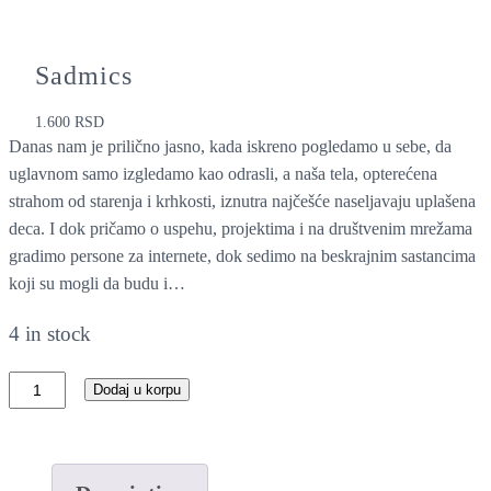
Sadmics
1.600
RSD
Danas nam je prilično jasno, kada iskreno pogledamo u sebe, da
uglavnom samo izgledamo kao odrasli, a naša tela, opterećena
strahom od starenja i krhkosti, iznutra najčešće naseljavaju uplašena
deca. I dok pričamo o uspehu, projektima i na društvenim mrežama
gradimo persone za internete, dok sedimo na beskrajnim sastancima
koji su mogli da budu i…
4 in stock
S
Dodaj u korpu
a
d