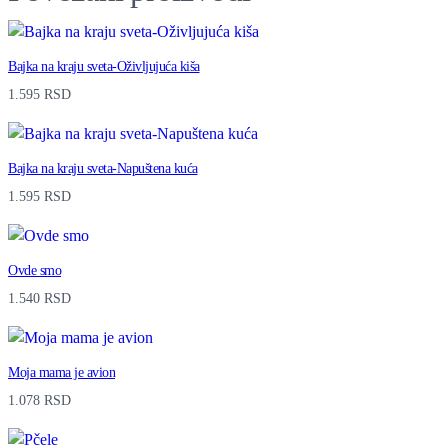
Bajka na kraju sveta-Oživljujuća kiša
1.595
RSD
Bajka na kraju sveta-Napuštena kuća
1.595
RSD
Ovde smo
1.540
RSD
Moja mama je avion
1.078
RSD