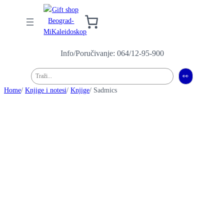
Info/Poručivanje: 064/12-95-900
Pretraga
👀
Home
/
Knjige i notesi
/
Knjige
/ Sadmics