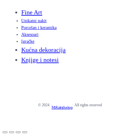
Fine Art
Unikatni nakit
Porcelan i keramika
Aksesoari
Igračke
Kućna dekoracija
Knjige i notesi
© 2024 ·
· All rights reserved
MiKaleidoskop