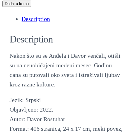
j
Dodaj u korpu
u
Description
b
a
Description
v
o
Nakon što su se Anđela i Davor venčali, otišli
k
su na neuobičajeni medeni mesec. Godinu
o
dana su putovali oko sveta i istraživali ljubav
s
kroz razne kulture.
v
e
Jezik: Srpski
t
Objavljeno: 2022.
a
Autor: Davor Rostuhar
q
Format: 406 stranica, 24 x 17 cm, meki povez,