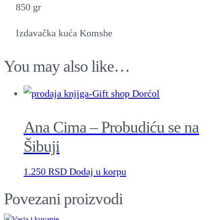
u
850 gr
a
Izdavačka kuća Komshe
n
t
You may also like…
i
t
y
Ana Cima – Probudiću se na
Šibuji
1.250
RSD
Dodaj u korpu
Povezani proizvodi