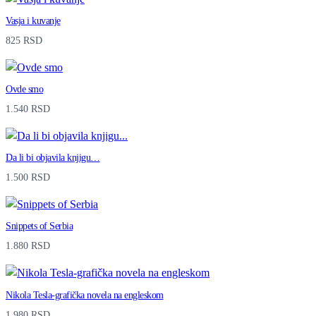
Vasja i kuvanje
825
RSD
Ovde smo
1.540
RSD
Da li bi objavila knjigu…
1.500
RSD
Snippets of Serbia
1.880
RSD
Nikola Tesla-grafička novela na engleskom
1.980
RSD