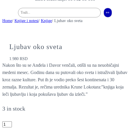
Pretraga
👀
Home
/
Knjige i notesi
/
Knjige
/ Ljubav oko sveta
Ljubav oko sveta
1.980
RSD
Nakon što su se Anđela i Davor venčali, otišli su na neuobičajni
medeni mesec. Godinu dana su putovali oko sveta i istraživali ljubav
kroz razne kulture. Put ih je vodio preko šest kontinenata i 30
zemalja. Rezultat je, rečima urednika Krune Lokotara:”knjiga koja
leči ljubavlju i koja pokušava ljubav da izleči.”
3 in stock
L