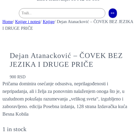
Pretraga
👀
Home
/
Knjige i notesi
/
Knjige
/ Dejan Atanacković – ČOVEK BEZ JEZIKA
I DRUGE PRIČE
Dejan Atanacković – ČOVEK BEZ
JEZIKA I DRUGE PRIČE
900
RSD
Pričama dominira osećanje odsustva, neprilagođenosti i
nepripadanja, ali i želja za ponovnim nalaženjem onoga što je, u
uzaludnom pokušaju razumevanja „velikog sveta“, izgubljeno i
zaboravljeno. edicija Posebna izdanja, 128 strana Izdavačka kuća
Besna Kobila
1 in stock