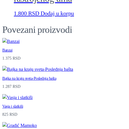
I
1.800
RSD
Dodaj u korpu
K
A
Povezani proizvodi
I
D
Banzai
R
1.375
RSD
U
G
Bajka na kraju sveta-Poslednja bašta
E
1.287
RSD
P
R
Vasja i slatkiši
I
825
RSD
Č
E