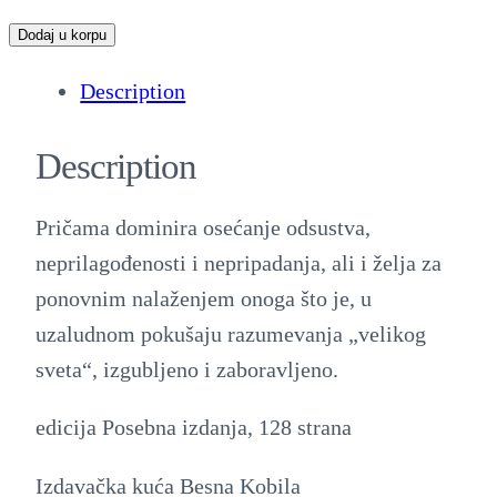
D
Dodaj u korpu
e
Description
j
a
Description
n
A
Pričama dominira osećanje odsustva,
t
neprilagođenosti i nepripadanja, ali i želja za
a
ponovnim nalaženjem onoga što je, u
n
uzaludnom pokušaju razumevanja „velikog
a
sveta“, izgubljeno i zaboravljeno.
c
k
edicija Posebna izdanja, 128 strana
o
Izdavačka kuća Besna Kobila
v