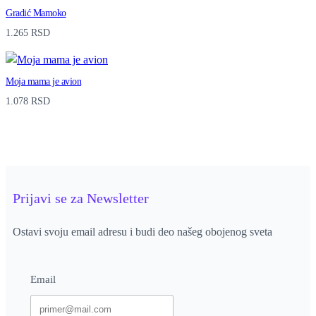
Gradić Mamoko
q
1.265
RSD
u
a
Moja mama je avion
n
1.078
RSD
t
i
t
y
Prijavi se za Newsletter
Ostavi svoju email adresu i budi deo našeg obojenog sveta
Email