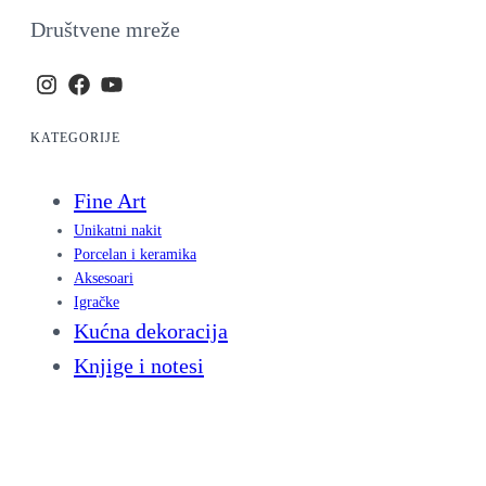
Društvene mreže
KATEGORIJE
Fine Art
Unikatni nakit
Porcelan i keramika
Aksesoari
Igračke
Kućna dekoracija
Knjige i notesi