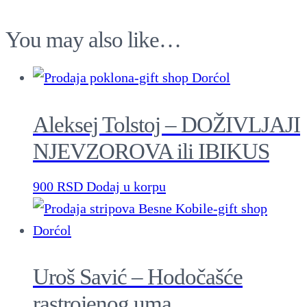
i
You may also like…
ć
–
Č
O
Aleksej Tolstoj – DOŽIVLJAJI
V
NJEVZOROVA ili IBIKUS
E
K
900
RSD
Dodaj u korpu
B
E
Z
J
Uroš Savić – Hodočašće
E
rastrojenog uma
Z