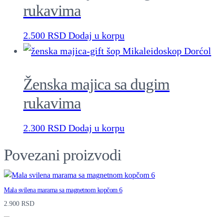
rukavima
k
i
2.500
RSD
Dodaj u korpu
m
r
u
Ženska majica sa dugim
k
rukavima
a
v
2.300
RSD
Dodaj u korpu
i
m
Povezani proizvodi
a
q
Mala svilena marama sa magnetnom kopčom 6
u
2.900
RSD
a