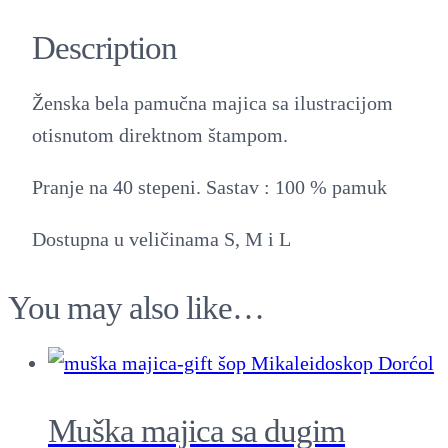
k
Description
a
m
Ženska bela pamučna majica sa ilustracijom
a
otisnutom direktnom štampom.
j
i
Pranje na 40 stepeni. Sastav : 100 % pamuk
c
Dostupna u veličinama S, M i L
a
s
You may also like…
a
k
r
a
Muška majica sa dugim
t