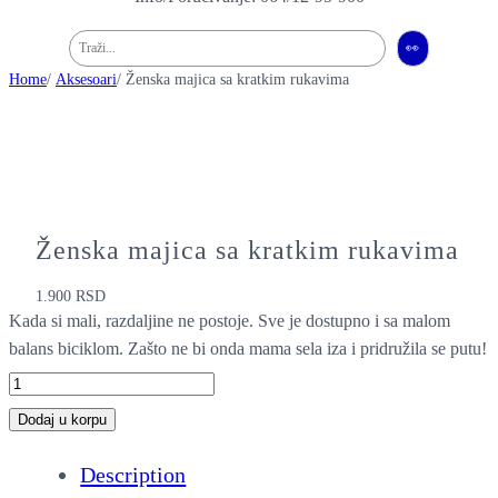
Pretraga
👀
Home
/
Aksesoari
/ Ženska majica sa kratkim rukavima
Ženska majica sa kratkim rukavima
1.900
RSD
Kada si mali, razdaljine ne postoje. Sve je dostupno i sa malom
balans biciklom. Zašto ne bi onda mama sela iza i pridružila se putu!
Ž
e
Dodaj u korpu
n
Description
s