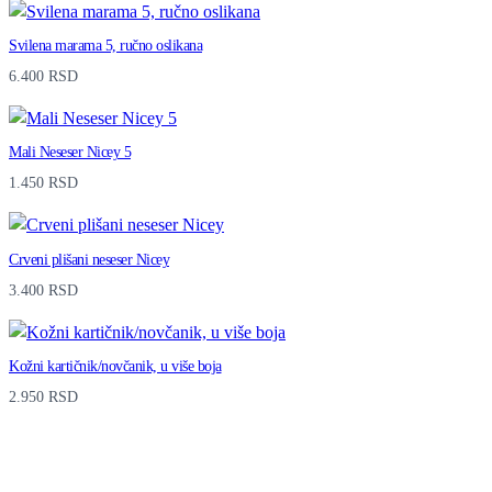
n
Svilena marama 5, ručno oslikana
t
6.400
RSD
i
t
Mali Neseser Nicey 5
y
1.450
RSD
Crveni plišani neseser Nicey
3.400
RSD
Kožni kartičnik/novčanik, u više boja
2.950
RSD