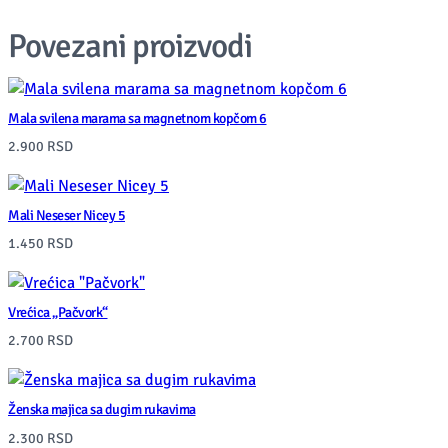
b
Povezani proizvodi
i
c
Mala svilena marama sa magnetnom kopčom 6
a
2.900
RSD
q
u
Mali Neseser Nicey 5
a
1.450
RSD
n
t
i
Vrećica „Pačvork“
2.700
RSD
t
y
Ženska majica sa dugim rukavima
2.300
RSD