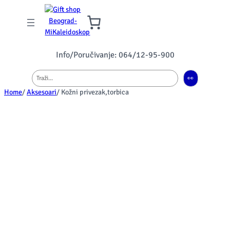
Info/Poručivanje: 064/12-95-900
Pretraga
👀
Home
/
Aksesoari
/ Kožni privezak,torbica