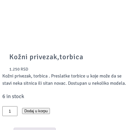
Kožni privezak,torbica
1.250
RSD
Kožni privezak, torbica . Preslatke torbice u koje može da se
stavi neka sitnica ili sitan novac. Dostupan u nekoliko modela.
6 in stock
K
Dodaj u korpu
o
ž