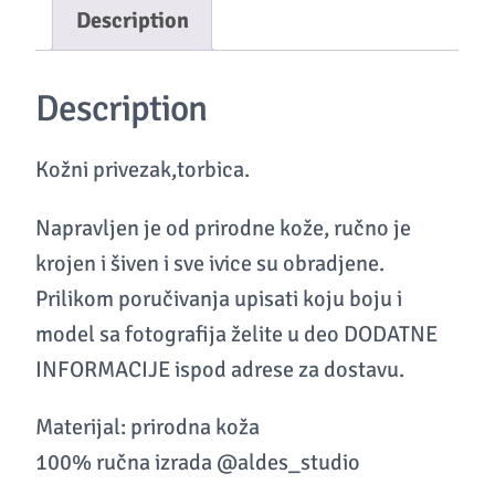
Description
n
i
Description
p
r
Kožni privezak,torbica.
i
v
Napravljen je od prirodne kože, ručno je
e
krojen i šiven i sve ivice su obradjene.
z
Prilikom poručivanja upisati koju boju i
a
model sa fotografija želite u deo DODATNE
k
INFORMACIJE ispod adrese za dostavu.
,
t
Materijal: prirodna koža
o
100% ručna izrada @aldes_studio
r