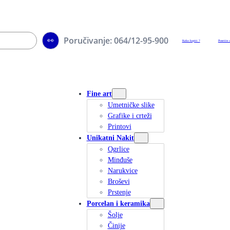
Poručivanje: 064/12-95-900
👀
Kako kupiti ?
Posetite 
Fine art
Umetničke slike
Grafike i crteži
Printovi
Unikatni Nakit
Ogrlice
Minđuše
Narukvice
Broševi
Prstenje
Porcelan i keramika
Šolje
Činije