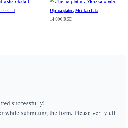
a obala I
Ulje na platnu, Morska obala
14.000
RSD
ted successfully!
 while submitting the form. Please verify all