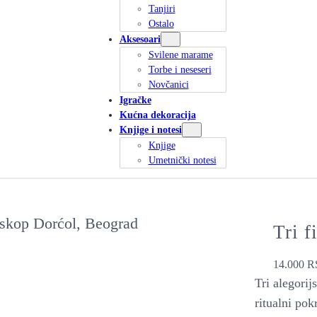
Tanjiri
Ostalo
Aksesoari
Svilene marame
Torbe i neseseri
Novčanici
Igračke
Kućna dekoracija
Knjige i notesi
Knjige
Umetnički notesi
Tri f
14.000
R
Tri alegorij
ritualni po