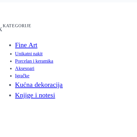
KATEGORIJE
k
Fine Art
Unikatni nakit
Porcelan i keramika
Aksesoari
Igračke
Kućna dekoracija
Knjige i notesi