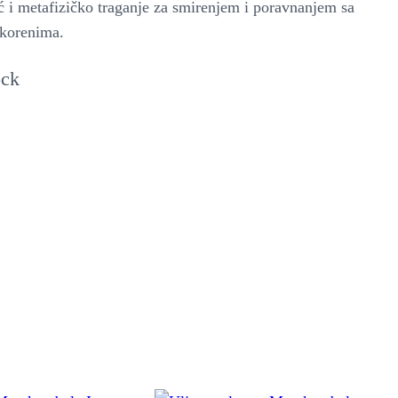
eć i metafizičko traganje za smirenjem i poravnanjem sa
korenima.
ock