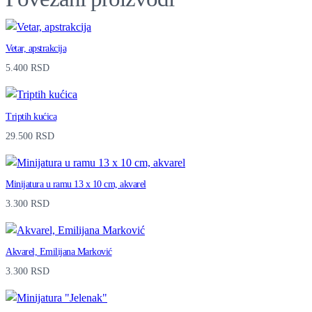
a
r
e
Vetar, apstrakcija
5.400
RSD
l
q
u
Triptih kućica
29.500
RSD
a
n
t
Minijatura u ramu 13 x 10 cm, akvarel
3.300
RSD
i
t
y
Akvarel, Emilijana Marković
3.300
RSD