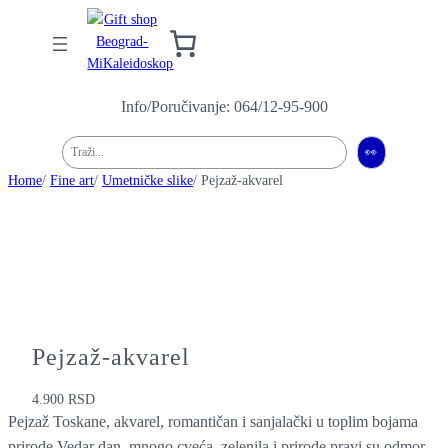
Info/Poručivanje: 064/12-95-900
Pretraga
👀
Home
/
Fine art
/
Umetničke slike
/ Pejzaž-akvarel
Pejzaž-akvarel
4.900
RSD
Pejzaž Toskane, akvarel, romantičan i sanjalački u toplim bojama
prirode.Vedar dan, mnogo cveća, zelenila i prirode pravi su odmor