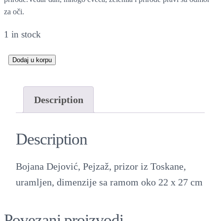
za oči.
1 in stock
Dodaj u korpu
P
e
j
Description
z
a
Description
ž
-
Bojana Dejović, Pejzaž, prizor iz Toskane,
a
uramljen, dimenzije sa ramom oko 22 x 27 cm
k
v
Povezani proizvodi