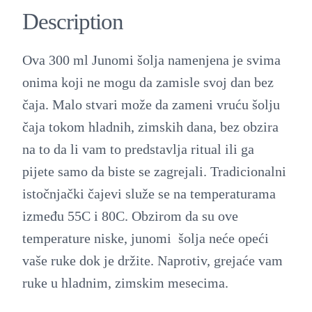
j
Description
a
z
Ova 300 ml Junomi šolja namenjena je svima
a
onima koji ne mogu da zamisle svoj dan bez
č
čaja. Malo stvari može da zameni vruću šolju
a
čaja tokom hladnih, zimskih dana, bez obzira
j
na to da li vam to predstavlja ritual ili ga
s
pijete samo da biste se zagrejali. Tradicionalni
a
istočnjački čajevi služe se na temperaturama
t
između 55C i 80C. Obzirom da su ove
a
temperature niske, junomi šolja neće opeći
c
vaše ruke dok je držite. Naprotiv, grejaće vam
n
ruke u hladnim, zimskim mesecima.
o