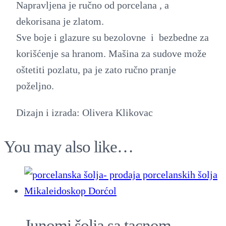
m
Napravljena je ručno od porcelana , a
i
dekorisana je zlatom.
i
Sve boje i glazure su bezolovne i bezbedne za
n
korišćenje sa hranom. Mašina za sudove može
f
oštetiti pozlatu, pa je zato ručno pranje
u
poželjno.
z
Dizajn i izrada: Olivera Klikovac
e
r
You may also like…
o
m
q
u
a
Junomi šolja sa tacnom