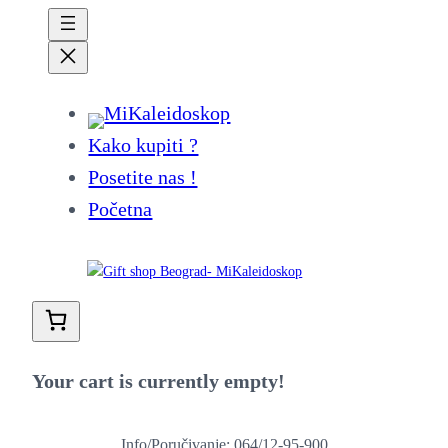
Kako kupiti ?
Posetite nas !
Početna
Your cart is currently empty!
Info/Poručivanje: 064/12-95-900