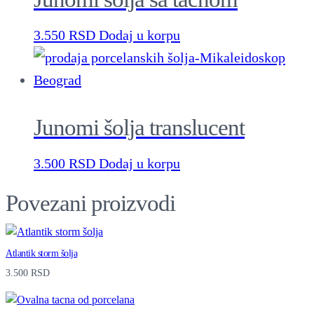
n
t
3.550
RSD
Dodaj u korpu
i
t
y
Junomi šolja translucent
3.500
RSD
Dodaj u korpu
Povezani proizvodi
Atlantik storm šolja
3.500
RSD