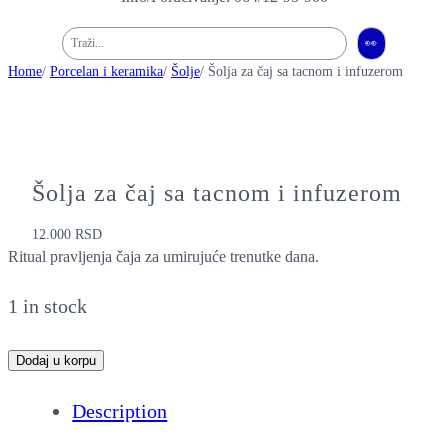
Pretraga
👀
Home
/
Porcelan i keramika
/
Šolje
/ Šolja za čaj sa tacnom i infuzerom
Šolja za čaj sa tacnom i infuzerom
12.000
RSD
Ritual pravljenja čaja za umirujuće trenutke dana.
1 in stock
Š
Dodaj u korpu
o
Description
l