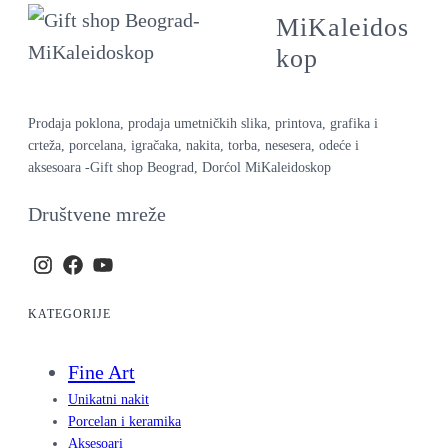
MiKaleidos
kop
Prodaja poklona, prodaja umetničkih slika, printova, grafika i
crteža, porcelana, igračaka, nakita, torba, nesesera, odeće i
aksesoara -Gift shop Beograd, Dorćol MiKaleidoskop
Društvene mreže
KATEGORIJE
Fine Art
Unikatni nakit
Porcelan i keramika
Aksesoari