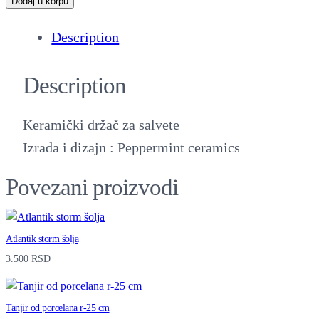
Dodaj u korpu
e
Description
r
a
Description
m
i
Keramički držač za salvete
č
Izrada i dizajn : Peppermint ceramics
k
i
Povezani proizvodi
d
r
Atlantik storm šolja
ž
3.500
RSD
a
č
Tanjir od porcelana r-25 cm
z