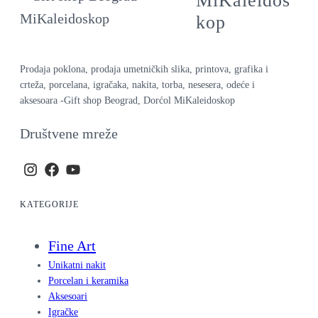
MiKaleidos
kop
Prodaja poklona, prodaja umetničkih slika, printova, grafika i
crteža, porcelana, igračaka, nakita, torba, nesesera, odeće i
aksesoara -Gift shop Beograd, Dorćol MiKaleidoskop
Društvene mreže
KATEGORIJE
Fine Art
Unikatni nakit
Porcelan i keramika
Aksesoari
Igračke