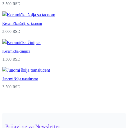
3.500
RSD
a
s
Keramička šolja sa tacnom
a
3.000
RSD
l
v
Keramička činijica
e
1.300
RSD
t
e
Junomi šolja translucent
q
3.500
RSD
u
a
n
t
Prijavi se za Newsletter
i