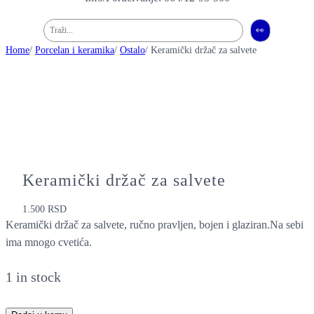
Pretraga
👀
Home
/
Porcelan i keramika
/
Ostalo
/ Keramički držač za salvete
Keramički držač za salvete
1.500
RSD
Keramički držač za salvete, ručno pravljen, bojen i glaziran.Na sebi
ima mnogo cvetića.
1 in stock
K