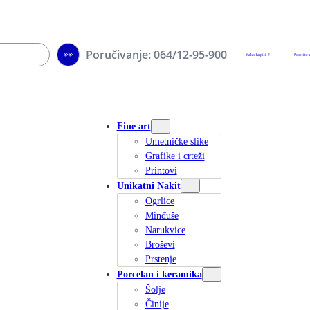
Poručivanje: 064/12-95-900
👀
Kako kupiti ?
Posetite 
Fine art
Umetničke slike
Grafike i crteži
Printovi
Unikatni Nakit
Ogrlice
Minđuše
Narukvice
Broševi
Prstenje
Porcelan i keramika
Šolje
Činije