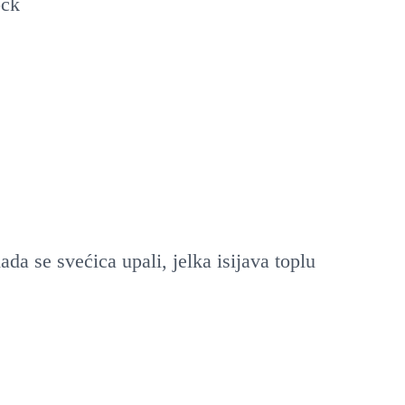
ock
a se svećica upali, jelka isijava toplu