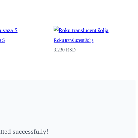
a S
Roku translucent šolja
3.230
RSD
ted successfully!