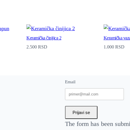
Keramička činijica 2
Keramička vaz
2.500
RSD
1.000
RSD
Email
Prijavi se
The form has been submit