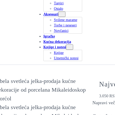
Tanjiri
Ostalo
Aksesoari
Svilene marame
Torbe i neseseri
Novčanici
Igračke
Kućna dekoracija
Knjige i notesi
Knjige
Umetnički notesi
Najve
3.050
RS
Napravi veče