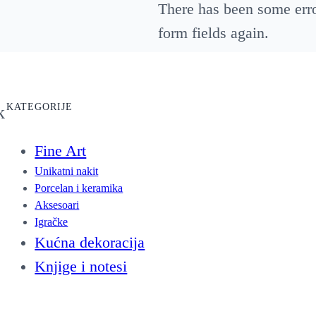
There has been some error
form fields again.
KATEGORIJE
k
Fine Art
Unikatni nakit
Porcelan i keramika
Aksesoari
Igračke
Kućna dekoracija
Knjige i notesi