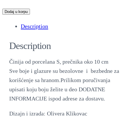
Č
Dodaj u korpu
i
Description
n
i
Description
j
a
Činija od porcelana S, prečnika oko 10 cm
o
Sve boje i glazure su bezolovne i bezbedne za
d
korišćenje sa hranom.Prilikom poručivanja
p
upisati koju boju želite u deo DODATNE
o
INFORMACIJE ispod adrese za dostavu.
r
c
Dizajn i izrada: Olivera Klikovac
e