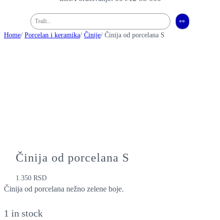
Pretraga
👀
Home
/
Porcelan i keramika
/
Činije
/ Činija od porcelana S
Činija od porcelana S
1.350
RSD
Činija od porcelana nežno zelene boje.
1 in stock