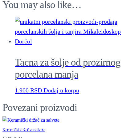
l
You may also like…
a
n
a
S
q
Tacna za šolje od prozirnog
u
a
porcelana manja
n
1.900
RSD
Dodaj u korpu
t
i
Povezani proizvodi
t
y
Keramički držač za salvete