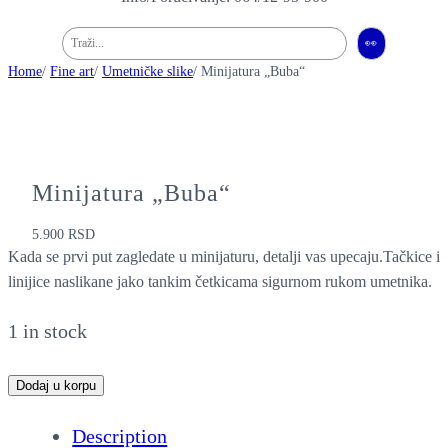
Pretraga
👀
Home
/
Fine art
/
Umetničke slike
/ Minijatura „Buba“
Minijatura „Buba“
5.900
RSD
Kada se prvi put zagledate u minijaturu, detalji vas upecaju.Tačkice i
linijice naslikane jako tankim četkicama sigurnom rukom umetnika.
1 in stock
M
Dodaj u korpu
i
Description
n