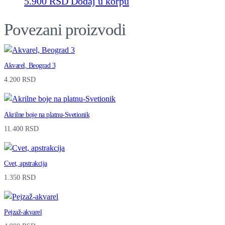
5.900
RSD
Dodaj u korpu
u
Povezani proizvodi
a
n
t
Akvarel, Beograd 3
i
4.200
RSD
t
y
Akrilne boje na platnu-Svetionik
11.400
RSD
Cvet, apstrakcija
1.350
RSD
Pejzaž-akvarel