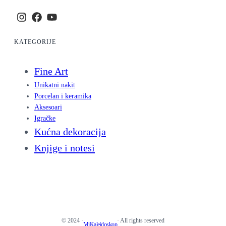
KATEGORIJE
Fine Art
Unikatni nakit
Porcelan i keramika
Aksesoari
Igračke
Kućna dekoracija
Knjige i notesi
© 2024 ·
· All rights reserved
MiKaleidoskop