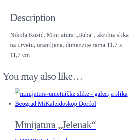
i
Description
j
a
Nikola Kosić, Minijatura „Buba“, akrilna slika
t
na drvetu, uramljena, dimenzije rama 11.7 x
u
11,7 cm
r
a
You may also like…
"
B
u
b
a
Minijatura „Jelenak“
"
q