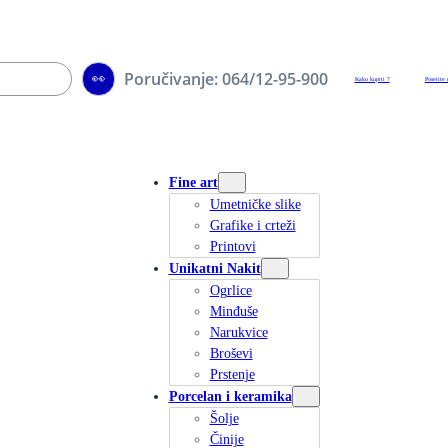
Poručivanje: 064/12-95-900
👀
Kako kupiti ?
Posetite 
Fine art
Umetničke slike
Grafike i crteži
Printovi
Unikatni Nakit
Ogrlice
Minđuše
Narukvice
Broševi
Prstenje
Porcelan i keramika
Šolje
Činije