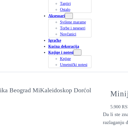
Tanjiri
Ostalo
Aksesoari
Svilene marame
Torbe i neseseri
Novčanici
Igračke
Kućna dekoracija
Knjige i notesi
Knjige
Umetnički notesi
Mini
5.900
RS
Da li ste zn
razlaganju 