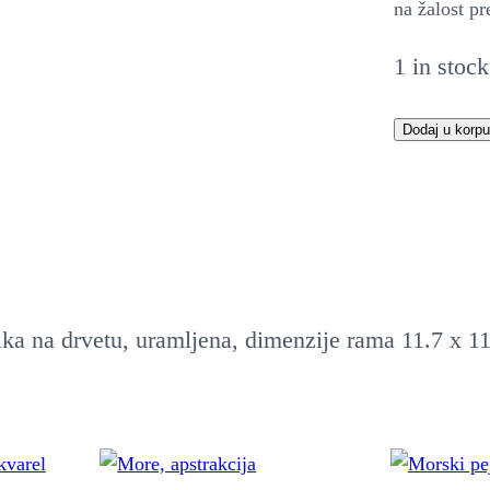
na žalost pre
1 in stock
M
Dodaj u korpu
i
n
i
j
a
lika na drvetu, uramljena, dimenzije rama 11.7 x 1
t
u
r
a