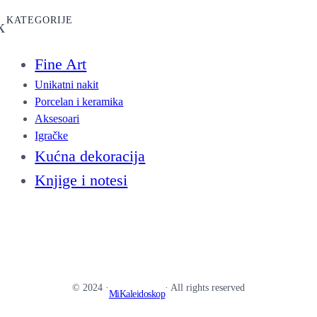
t
KATEGORIJE
k
i
t
Fine Art
y
Unikatni nakit
Porcelan i keramika
Aksesoari
Igračke
Kućna dekoracija
Knjige i notesi
© 2024 ·
· All rights reserved
MiKaleidoskop