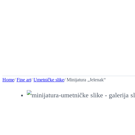
Home
/
Fine art
/
Umetničke slike
/ Minijatura „Jelenak“