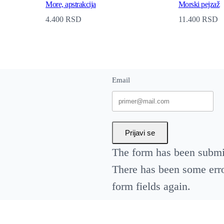
"
More, apstrakcija
Morski pejzaž
J
4.400
RSD
11.400
RSD
e
l
e
Email
n
a
k
Prijavi se
"
The form has been submit
q
There has been some error
u
form fields again.
a
n