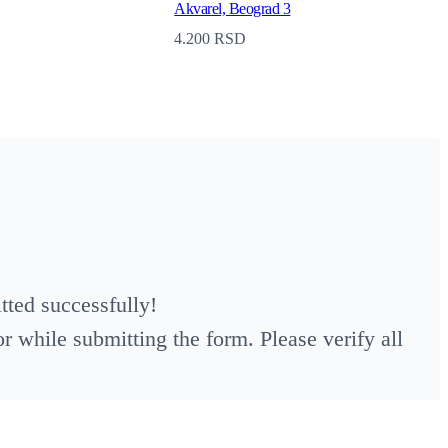
Akvarel, Beograd 3
4.200
RSD
ted successfully!
 while submitting the form. Please verify all