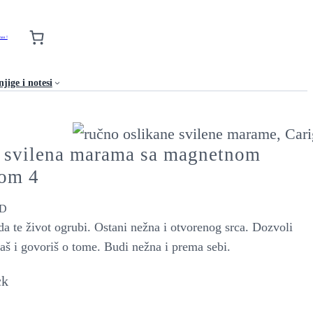
nas !
jige i notesi
 svilena marama sa magnetnom
om 4
D
da te život ogrubi. Ostani nežna i otvorenog srca. Dozvoli
aš i govoriš o tome. Budi nežna i prema sebi.
ck