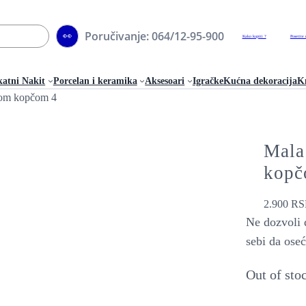
Poručivanje: 064/12-95-900
👀
Kako kupiti ?
Posetite 
katni Nakit
Porcelan i keramika
Aksesoari
Igračke
Kućna dekoracija
Kn
nom kopčom 4
Mala
kopč
2.900
RS
Ne dozvoli 
sebi da oseć
Out of sto