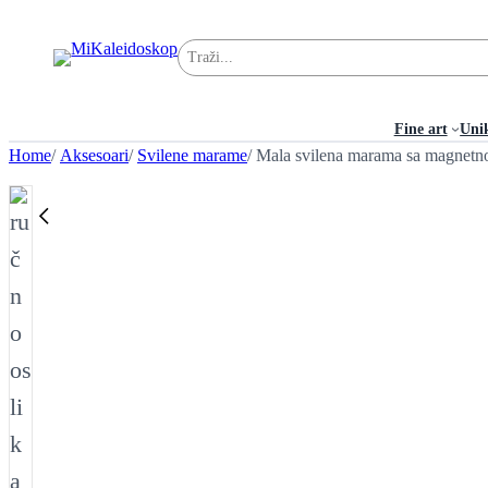
Pretraga
Fine art
Uni
Home
/
Aksesoari
/
Svilene marame
/ Mala svilena marama sa magnet