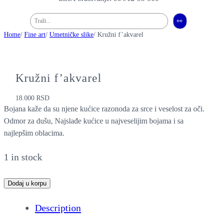
Pretraga
👀
Home
/
Fine art
/
Umetničke slike
/ Kružni f’akvarel
Kružni f’akvarel
18.000
RSD
Bojana kaže da su njene kućice razonoda za srce i veselost za oči.
Odmor za dušu, Najslađe kućice u najveselijim bojama i sa
najlepšim oblacima.
1 in stock
K
Dodaj u korpu
r
Description
u