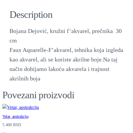
ž
Description
n
i
Bojana Dejović, kružni f’akvarel, prečnika 30
f
cm
'
Faux Aquarelle-F’akvarel, tehnika koja izgleda
a
kao akvarel, ali se koriste akrilne boje.Na taj
k
način dobijamo lakoću akvarela i trajnost
v
akrilnih boja
a
r
Povezani proizvodi
e
l
Vetar, apstrakcija
q
5.400
RSD
u