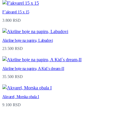
a
F’akvarel 15 x 15
n
3.800
RSD
t
i
Akrilne boje na papiru, Labudovi
t
23.500
RSD
y
Akrilne boje na papiru, A Kid`s dream-II
35.500
RSD
Akvarel, Morska obala I
9.100
RSD