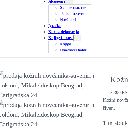
Aksesoari
Svilene marame
Torbe i neseseri
Novčanici
Igračke
Kućna dekoracija
Knjige i notesi
Knjige
Umetnički notesi
Kožn
3.300
RS
Kožni novča
šiven.
1 in stock