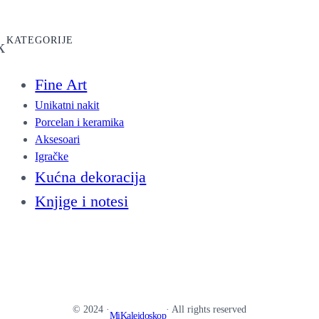
KATEGORIJE
k
Fine Art
Unikatni nakit
Porcelan i keramika
Aksesoari
Igračke
Kućna dekoracija
Knjige i notesi
© 2024 ·
· All rights reserved
MiKaleidoskop