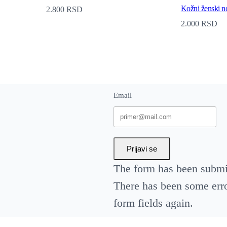
Kožni ženski no
2.800
RSD
a
2.000
RSD
q
u
a
n
Email
t
i
t
y
Prijavi se
The form has been submit
There has been some error
form fields again.