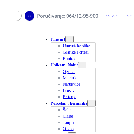
Poručivanje: 064/12-95-900
👀
Kako kupiti ?
Posetite 
Fine art
Umetničke slike
Grafike i crteži
Printovi
Unikatni Nakit
Ogrlice
Minđuše
Narukvice
Broševi
Prstenje
Porcelan i keramika
Šolje
Činije
Tanjiri
Ostalo