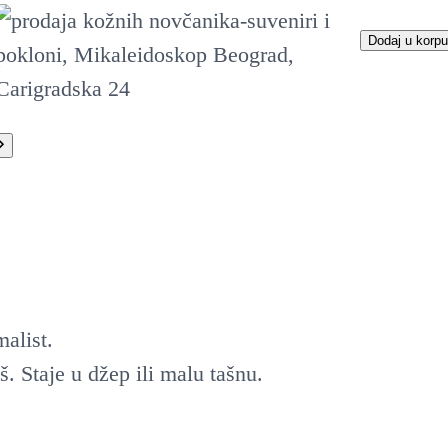
K
Dodaj u korpu
o
ž
n
i
n
o
v
č
alist.
a
. Staje u džep ili malu tašnu.
n
i
k