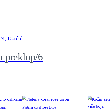
,
u
n
e
k
o
a preklop/6
l
i
k
o
b
o
j
kana
Pletena koral roze torba