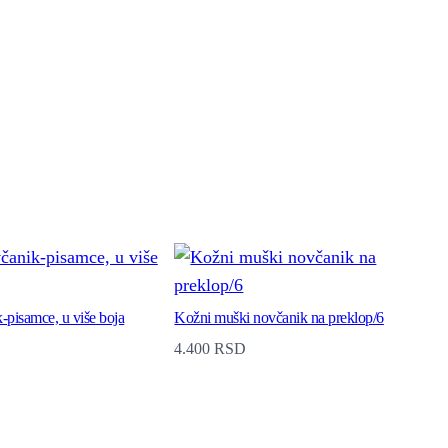
-pisamce, u više boja
Kožni muški novčanik na preklop/6
4.400
RSD