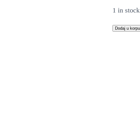
1 in stock
M
Dodaj u korpu
a
l
i
N
e
s
e
s
e
r