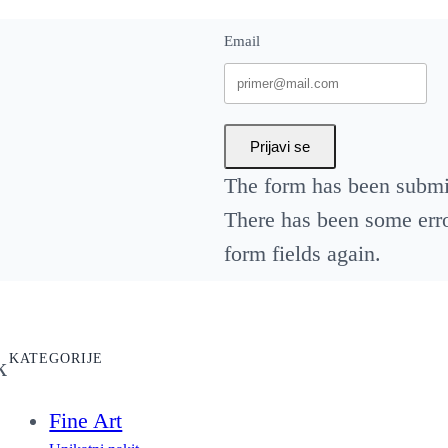
y
Email
Prijavi se
The form has been submit
There has been some error
form fields again.
KATEGORIJE
k
Fine Art