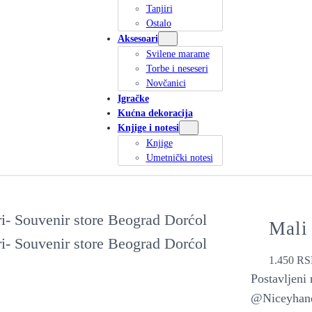
Tanjiri
Ostalo
Aksesoari
Svilene marame
Torbe i neseseri
Novčanici
Igračke
Kućna dekoracija
Knjige i notesi
Knjige
Umetnički notesi
Mali
1.450
RS
Postavljeni
@Niceyhan