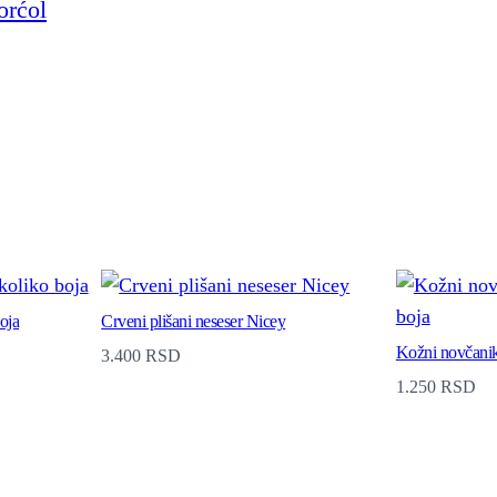
N
i
c
e
y
6
q
u
a
oja
Crveni plišani neseser Nicey
n
Kožni novčanik
3.400
RSD
1.250
RSD
t
i
t