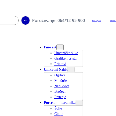
Poručivanje: 064/12-95-900
👀
Kako kupiti ?
Posetite 
Fine art
Umetničke slike
Grafike i crteži
Printovi
Unikatni Nakit
Ogrlice
Minđuše
Narukvice
Broševi
Prstenje
Porcelan i keramika
Šolje
Činije