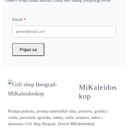
Ostavi svoju email adresu i budi deo našeg obojenog sveta
Email
Prijavi se
MiKaleidos
kop
Prodaja poklona, prodaja umetničkih slika, printova, grafika i
crteža, porcelana, igračaka, nakita, torba, nesesera, odeće i
aksesoara -Gift shop Beograd, Dorćol MiKaleidoskop