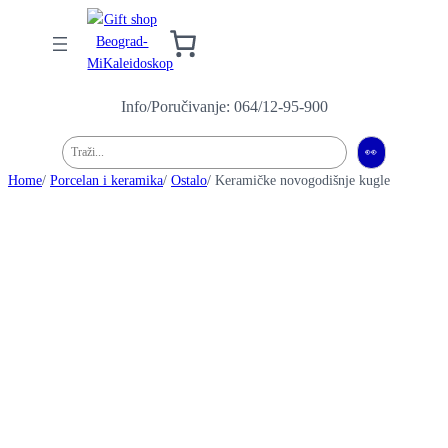
Info/Poručivanje: 064/12-95-900
Pretraga
👀
Home
/
Porcelan i keramika
/
Ostalo
/ Keramičke novogodišnje kugle